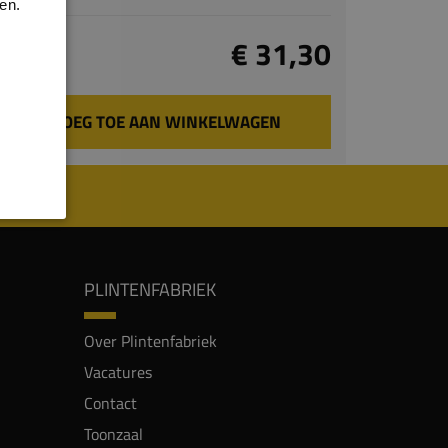
en.
Totaal
€ 31,30
incl. BTW
VOEG TOE AAN WINKELWAGEN
PLINTENFABRIEK
Over Plintenfabriek
Vacatures
Contact
Toonzaal