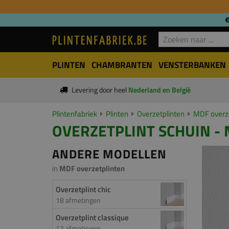
PLINTEN
CHAMBRANTEN
VENSTERBANKEN
Levering door heel
Nederland en België
Plintenfabriek
Plinten
Overzetplinten
MDF overze
OVERZETPLINT SCHUIN - 
ANDERE MODELLEN
in
MDF overzetplinten
Overzetplint chic
18 afmetingen
Overzetplint classique
12 afmetingen