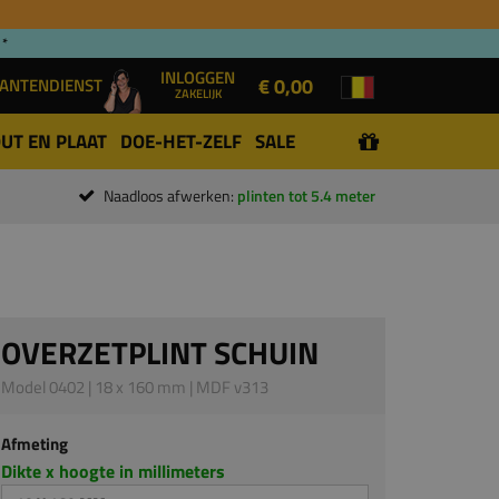
 *
INLOGGEN
€ 0,00
ANTENDIENST
ZAKELIJK
UT EN PLAAT
DOE-HET-ZELF
SALE
Naadloos afwerken:
plinten tot 5.4 meter
OVERZETPLINT SCHUIN
Model 0402 | 18 x 160 mm | MDF v313
Afmeting
Dikte x hoogte in millimeters