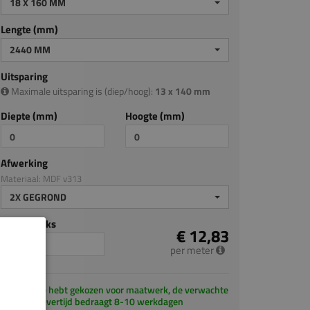
18 X 160 MM
Lengte (mm)
2440 MM
Uitsparing
Maximale uitsparing is (diep/hoog):
13 x 140 mm
Diepte (mm)
Hoogte (mm)
Afwerking
Materiaal: MDF v313
2X GEGROND
Aantal stuks
€ 12,83
per meter
Je hebt gekozen voor maatwerk, de verwachte
levertijd bedraagt 8-10 werkdagen