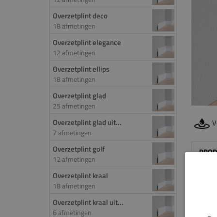
Overzetplint deco
18 afmetingen
Overzetplint elegance
12 afmetingen
Overzetplint ellips
18 afmetingen
Overzetplint glad
25 afmetingen
Overzetplint glad uit...
V
7 afmetingen
Overzetplint golf
PROD
12 afmetingen
Door 
Overzetplint kraal
18 afmetingen
de ov
worde
Overzetplint kraal uit...
het f
6 afmetingen