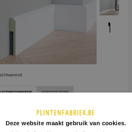
ochtwerend
UCTINFORMATIE
SPECIFICATIES
middel van een uitsparing aan de achterzijde van de plint kan
erzetplint gemakkelijk over de oude plint heen geplaatst
n. De afmetingen van de gewenste uitsparing geeft u aan in
Deze website maakt gebruik van cookies.
ormulier hiernaast. Houd hierbij rekening met de maximale