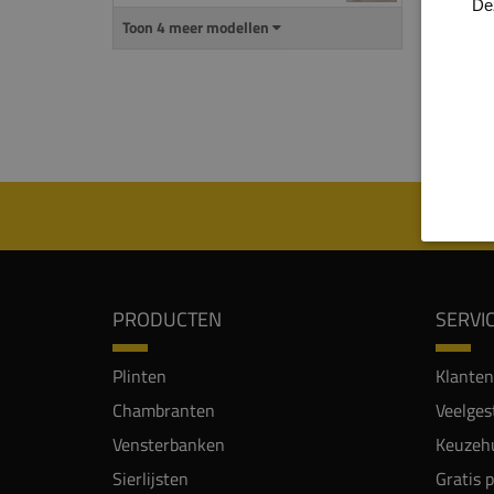
De
uitspa
Toon 4 meer modellen
De
ma
mm) i
Let o
PRODUCTEN
SERVI
Plinten
Klanten
Chambranten
Veelges
Vensterbanken
Keuzehu
Sierlijsten
Gratis 