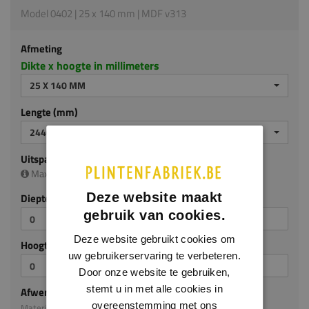
Model 0402 | 25 x 140 mm | MDF v313
Afmeting
Dikte x hoogte in millimeters
25 X 140 MM
Lengte (mm)
2440 MM
Uitsparing
Maximale uitsparing is (diep/hoog):
20 x 120 mm
Deze website maakt
Diepte (mm)
gebruik van cookies.
Deze website gebruikt cookies om
Hoogte (mm)
uw gebruikerservaring te verbeteren.
Door onze website te gebruiken,
stemt u in met alle cookies in
Afwerking
overeenstemming met ons
Materiaal: MDF v313