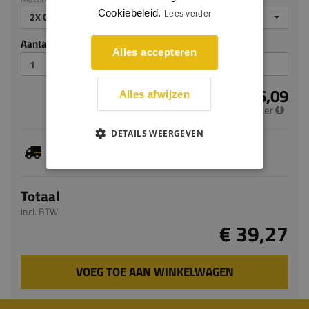
Cookiebeleid.
Lees verder
2X GEGROND
Aantal stuks
Alles accepteren
€ 16,09
Alles afwijzen
per meter
DETAILS WEERGEVEN
Je hebt gekozen voor maatwerk, de verwachte
levertijd bedraagt 8-10 werkdagen
Totaal
incl. BTW
€ 39,27
VOEG TOE AAN WINKELWAGEN