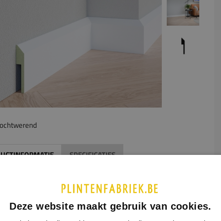
ochtwerend
UCTINFORMATIE
SPECIFICATIES
middel van een uitsparing aan de achterzijde van de plint kan
erzetplint gemakkelijk over de oude plint heen geplaatst
n. De afmetingen van de gewenste uitsparing geeft u aan in
Deze website maakt gebruik van cookies.
ormulier hiernaast. Houd hierbij rekening met de maximale