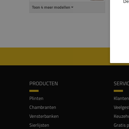
De
uitspa
Toon 4 meer modellen
De
ma
mm) i
Let o
PRODUCTEN
SERVI
Plinten
Klanten
Chambranten
Veelges
Vensterbanken
Keuzehu
Sierlijsten
Gratis 