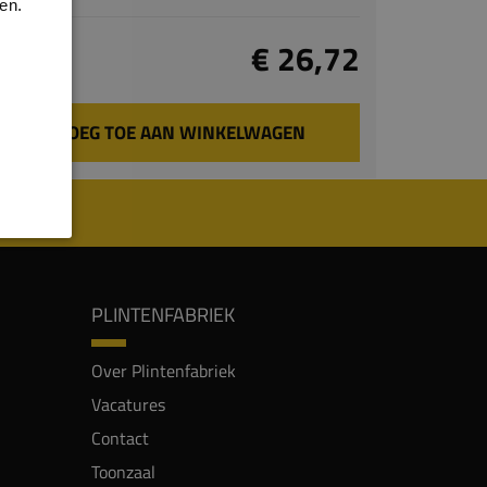
en.
Totaal
€ 26,72
incl. BTW
VOEG TOE AAN WINKELWAGEN
PLINTENFABRIEK
Over Plintenfabriek
Vacatures
Contact
Toonzaal