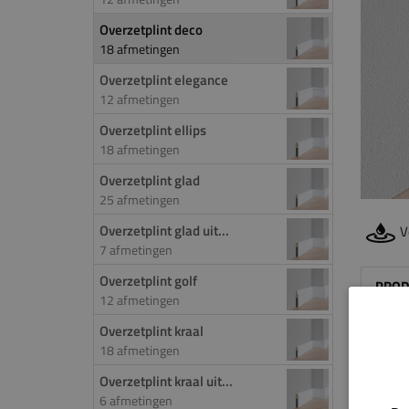
Overzetplint deco
18 afmetingen
Overzetplint elegance
12 afmetingen
Overzetplint ellips
18 afmetingen
Overzetplint glad
25 afmetingen
Overzetplint glad uit...
V
7 afmetingen
Overzetplint golf
PROD
12 afmetingen
Door 
Overzetplint kraal
18 afmetingen
de ov
worde
Overzetplint kraal uit...
het f
6 afmetingen