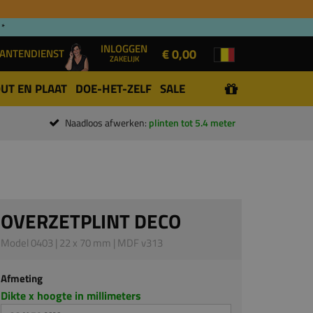
 *
INLOGGEN
€ 0,00
ANTENDIENST
ZAKELIJK
UT EN PLAAT
DOE-HET-ZELF
SALE
Naadloos afwerken:
plinten tot 5.4 meter
OVERZETPLINT DECO
Model 0403 | 22 x 70 mm | MDF v313
Afmeting
Dikte x hoogte in millimeters