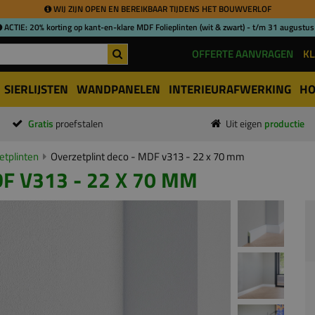
WIJ ZIJN OPEN EN BEREIKBAAR TIJDENS HET BOUWVERLOF
ACTIE: 20% korting op kant-en-klare MDF Folieplinten (wit & zwart) - t/m 31 augustus
OFFERTE AANVRAGEN
KL
SIERLIJSTEN
WANDPANELEN
INTERIEURAFWERKING
HO
Gratis
proefstalen
Uit eigen
productie
tplinten
Overzetplint deco - MDF v313 - 22 x 70 mm
F V313 - 22 X 70 MM