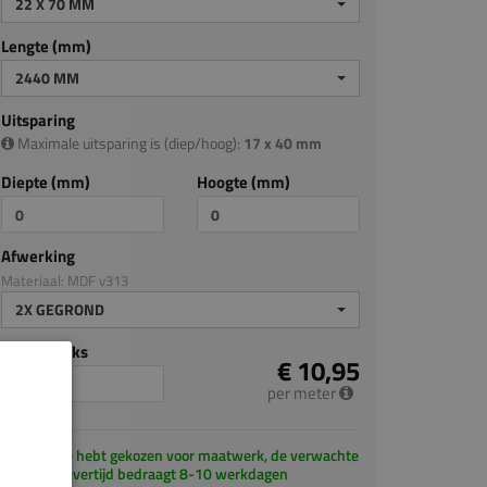
22 X 70 MM
Lengte (mm)
2440 MM
Uitsparing
Maximale uitsparing is (diep/hoog):
17 x 40 mm
Diepte (mm)
Hoogte (mm)
Afwerking
Materiaal: MDF v313
2X GEGROND
Aantal stuks
€ 10,95
per meter
Je hebt gekozen voor maatwerk, de verwachte
levertijd bedraagt 8-10 werkdagen