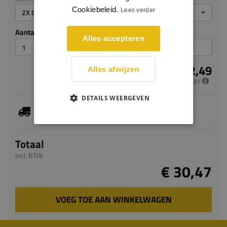
Cookiebeleid.
Lees verder
2X GEGROND
Aantal stuks
Alles accepteren
€ 12,49
Alles afwijzen
per meter
DETAILS WEERGEVEN
Je hebt gekozen voor maatwerk, de verwachte
levertijd bedraagt 8-10 werkdagen
Totaal
incl. BTW
€ 30,47
VOEG TOE AAN WINKELWAGEN