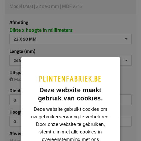
Model 0403 | 22 x 90 mm | MDF v313
Afmeting
Dikte x hoogte in millimeters
22 X 90 MM
Lengte (mm)
2440 MM
Uitsparing
Maximale uitsparing is (diep/hoog):
17 x 60 mm
Deze website maakt
Diepte (mm)
gebruik van cookies.
Deze website gebruikt cookies om
Hoogte (mm)
uw gebruikerservaring te verbeteren.
Door onze website te gebruiken,
stemt u in met alle cookies in
Afwerking
overeenstemming met ons
Materiaal: MDF v313