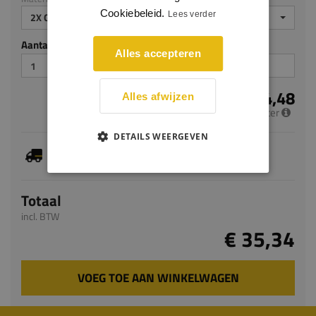
Cookiebeleid.
Lees verder
2X GEGROND
Aantal stuks
Alles accepteren
€ 14,48
Alles afwijzen
per meter
DETAILS WEERGEVEN
Je hebt gekozen voor maatwerk, de verwachte
levertijd bedraagt 8-10 werkdagen
Totaal
incl. BTW
€ 35,34
VOEG TOE AAN WINKELWAGEN