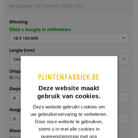
Model 0404 | 18 x 190 mm | MDF v313
Afmeting
Dikte x hoogte in millimeters
18 X 190 MM
Lengte (mm)
2440 MM
Uitsparing
Maximale uitsparing is (diep/hoog):
13 x 160 mm
Deze website maakt
Diepte (mm)
gebruik van cookies.
Deze website gebruikt cookies om
Hoogte (mm)
uw gebruikerservaring te verbeteren.
Door onze website te gebruiken,
stemt u in met alle cookies in
Afwerking
overeenstemming met ons
Materiaal: MDF v313