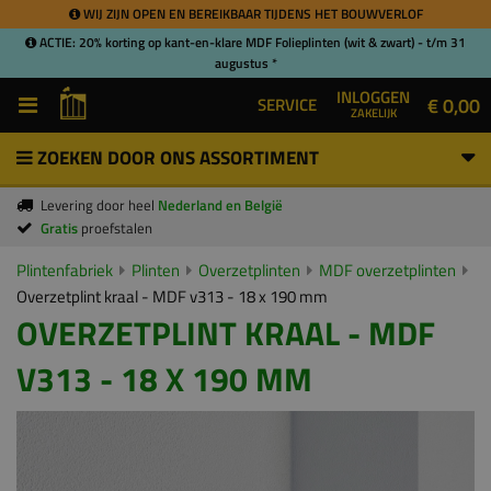
WIJ ZIJN OPEN EN BEREIKBAAR TIJDENS HET BOUWVERLOF
ACTIE: 20% korting op kant-en-klare MDF Folieplinten (wit & zwart) - t/m 31
augustus *
INLOGGEN
€ 0,00
SERVICE
ZAKELIJK
ZOEKEN DOOR ONS ASSORTIMENT
Levering door heel
Nederland en België
Gratis
proefstalen
Plintenfabriek
Plinten
Overzetplinten
MDF overzetplinten
Overzetplint kraal - MDF v313 - 18 x 190 mm
OVERZETPLINT KRAAL - MDF
V313 - 18 X 190 MM