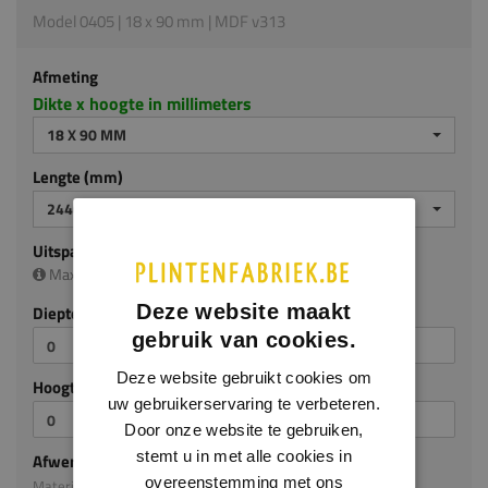
Model 0405 | 18 x 90 mm | MDF v313
Afmeting
Dikte x hoogte in millimeters
18 X 90 MM
Lengte (mm)
2440 MM
Uitsparing
Maximale uitsparing is (diep/hoog):
13 x 60 mm
Deze website maakt
Diepte (mm)
gebruik van cookies.
Deze website gebruikt cookies om
Hoogte (mm)
uw gebruikerservaring te verbeteren.
Door onze website te gebruiken,
stemt u in met alle cookies in
Afwerking
overeenstemming met ons
Materiaal: MDF v313