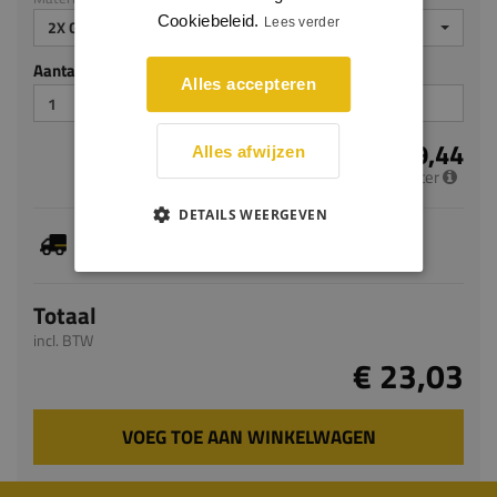
Cookiebeleid.
Lees verder
2X GEGROND
Aantal stuks
Alles accepteren
€ 9,44
Alles afwijzen
per meter
DETAILS WEERGEVEN
Je hebt gekozen voor maatwerk, de verwachte
levertijd bedraagt 7-9 werkdagen
Totaal
incl. BTW
€ 23,03
VOEG TOE AAN WINKELWAGEN