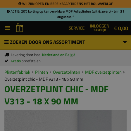
WIJ ZIJN OPEN EN BEREIKBAAR TIJDENS HET BOUWVERLOF
ACTIE: 20% korting op kant-en-klare MDF Folieplinten (wit & zwart) - t/m 31
augustus *
INLOGGEN
€ 0,00
SERVICE
ZAKELIJK
ZOEKEN DOOR ONS ASSORTIMENT
Levering door heel
Nederland en België
Gratis
proefstalen
Plintenfabriek
Plinten
Overzetplinten
MDF overzetplinten
Overzetplint chic - MDF v313 - 18 x 90 mm
OVERZETPLINT CHIC - MDF
V313 - 18 X 90 MM