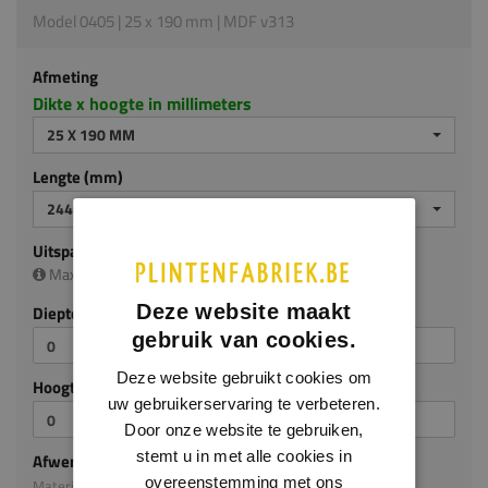
Model 0405 | 25 x 190 mm | MDF v313
Afmeting
Dikte x hoogte in millimeters
25 X 190 MM
Lengte (mm)
2440 MM
Uitsparing
Maximale uitsparing is (diep/hoog):
20 x 160 mm
Deze website maakt
Diepte (mm)
gebruik van cookies.
Deze website gebruikt cookies om
Hoogte (mm)
uw gebruikerservaring te verbeteren.
Door onze website te gebruiken,
stemt u in met alle cookies in
Afwerking
overeenstemming met ons
Materiaal: MDF v313