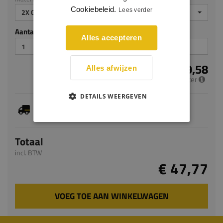
Cookiebeleid.
Lees verder
2X GEGROND
Aantal stuks
Alles accepteren
€ 19,58
Alles afwijzen
per meter
DETAILS WEERGEVEN
Je hebt gekozen voor maatwerk, de verwachte
levertijd bedraagt 8-10 werkdagen
Totaal
incl. BTW
€ 47,77
VOEG TOE AAN WINKELWAGEN