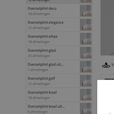
Overzetplint deco
18 afmetingen
Overzetplint elegance
12 afmetingen
Overzetplint ellips
18 afmetingen
Overzetplint glad
25 afmetingen
Overzetplint glad uit...
V
7 afmetingen
Overzetplint golf
PROD
12 afmetingen
Door 
Overzetplint kraal
18 afmetingen
de ov
worde
Overzetplint kraal uit...
het f
6 afmetingen