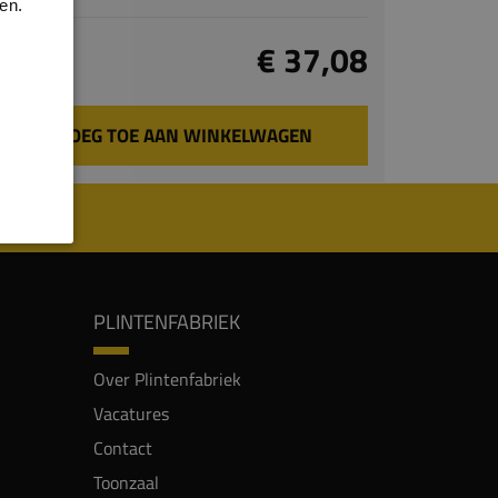
en.
Totaal
€ 37,08
incl. BTW
VOEG TOE AAN WINKELWAGEN
PLINTENFABRIEK
Over Plintenfabriek
Vacatures
Contact
Toonzaal