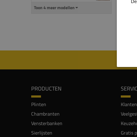
De
uitspa
Toon 4 meer modellen
De
ma
mm) i
Let o
PRODUCTEN
SERVI
Plinten
Klanten
Chambranten
Veelges
Vensterbanken
Keuzehu
Sierlijsten
Gratis 