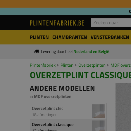
PLINTEN
CHAMBRANTEN
VENSTERBANKEN
Levering door heel
Nederland en België
Plintenfabriek
Plinten
Overzetplinten
MDF overze
OVERZETPLINT CLASSIQUE
ANDERE MODELLEN
in
MDF overzetplinten
Overzetplint chic
18 afmetingen
Overzetplint classique
12 afmetingen