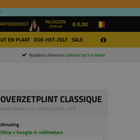
 *
INLOGGEN
€ 0,00
ANTENDIENST
ZAKELIJK
UT EN PLAAT
DOE-HET-ZELF
SALE
Naadloos afwerken:
plinten tot 5.4 meter
OVERZETPLINT CLASSIQUE
Model 0409 | 22 x 140 mm | MDF v313
Afmeting
Dikte x hoogte in millimeters