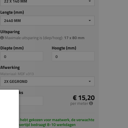
22 X 140 MM
Lengte (mm)
2440 MM
Uitsparing
Maximale uitsparing is (diep/hoog):
17 x 80 mm
Diepte (mm)
Hoogte (mm)
Afwerking
Materiaal: MDF v313
2X GEGROND
Aantal stuks
€ 15,20
per meter
Je hebt gekozen voor maatwerk, de verwachte
levertijd bedraagt 8-10 werkdagen