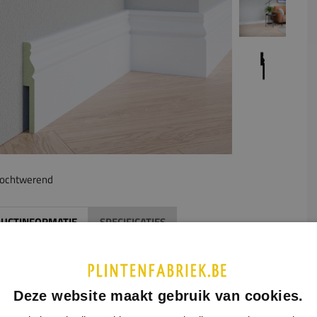
ochtwerend
UCTINFORMATIE
SPECIFICATIES
middel van een uitsparing aan de achterzijde van de plint kan
erzetplint gemakkelijk over de oude plint heen geplaatst
n. De afmetingen van de gewenste uitsparing geeft u aan in
Deze website maakt gebruik van cookies.
ormulier hiernaast. Houd hierbij rekening met de maximale