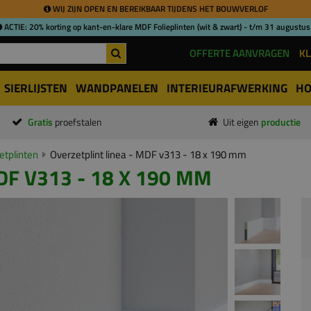
WIJ ZIJN OPEN EN BEREIKBAAR TIJDENS HET BOUWVERLOF
ACTIE: 20% korting op kant-en-klare MDF Folieplinten (wit & zwart) - t/m 31 augustus
OFFERTE AANVRAGEN
KL
SIERLIJSTEN
WANDPANELEN
INTERIEURAFWERKING
HO
Gratis
proefstalen
Uit eigen
productie
tplinten
Overzetplint linea - MDF v313 - 18 x 190 mm
DF V313 - 18 X 190 MM