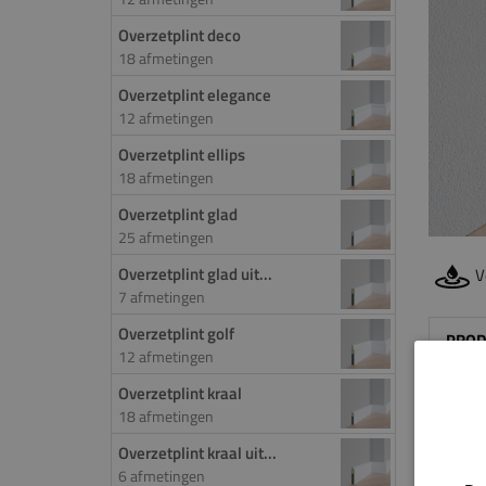
Overzetplint deco
18 afmetingen
Overzetplint elegance
12 afmetingen
Overzetplint ellips
18 afmetingen
Overzetplint glad
25 afmetingen
Overzetplint glad uit...
V
7 afmetingen
Overzetplint golf
PROD
12 afmetingen
Door 
Overzetplint kraal
18 afmetingen
de ov
worde
Overzetplint kraal uit...
het f
6 afmetingen