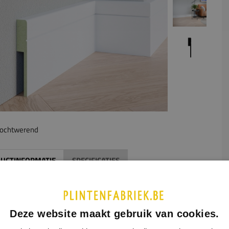
ochtwerend
UCTINFORMATIE
SPECIFICATIES
middel van een uitsparing aan de achterzijde van de plint kan
erzetplint gemakkelijk over de oude plint heen geplaatst
n. De afmetingen van de gewenste uitsparing geeft u aan in
Deze website maakt gebruik van cookies.
ormulier hiernaast. Houd hierbij rekening met de maximale