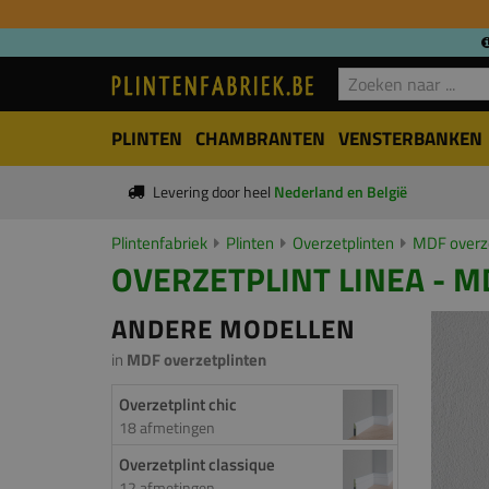
PLINTEN
CHAMBRANTEN
VENSTERBANKEN
Levering door heel
Nederland en België
Plintenfabriek
Plinten
Overzetplinten
MDF overze
OVERZETPLINT LINEA - M
ANDERE MODELLEN
in
MDF overzetplinten
Overzetplint chic
18 afmetingen
Overzetplint classique
12 afmetingen