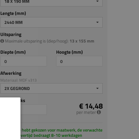
18 X 190 MM
Lengte (mm)
2440 MM
Uitsparing
Maximale uitsparing is (diep/hoog):
13 x 155 mm
Diepte (mm)
Hoogte (mm)
Afwerking
Materiaal: MDF v313
2X GEGROND
Aantal stuks
€ 14,48
per meter
Je hebt gekozen voor maatwerk, de verwachte
levertijd bedraagt 8-10 werkdagen