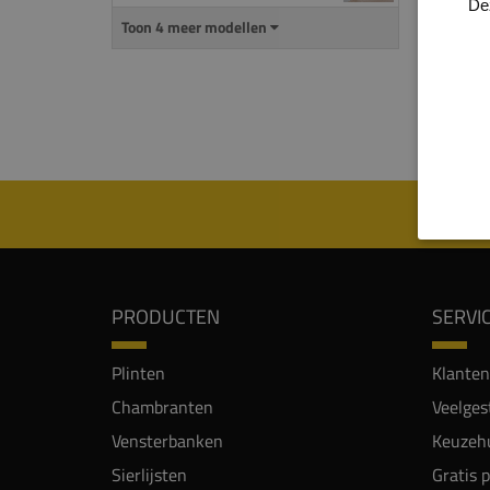
De
uitspa
Toon 4 meer modellen
De
ma
mm) i
Let o
PRODUCTEN
SERVI
Plinten
Klanten
Chambranten
Veelges
Vensterbanken
Keuzehu
Sierlijsten
Gratis 