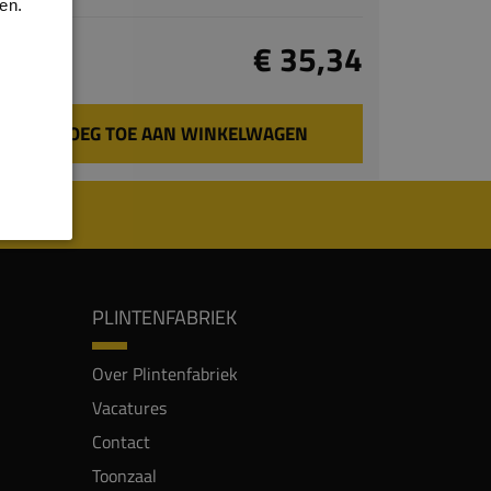
en.
Totaal
€ 35,34
incl. BTW
VOEG TOE AAN WINKELWAGEN
PLINTENFABRIEK
Over Plintenfabriek
Vacatures
Contact
Toonzaal