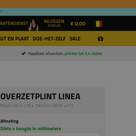
 *
INLOGGEN
€ 0,00
ANTENDIENST
ZAKELIJK
UT EN PLAAT
DOE-HET-ZELF
SALE
Naadloos afwerken:
plinten tot 5.4 meter
OVERZETPLINT LINEA
Model 0414 | 18 x 190 mm | MDF v313
Afmeting
Dikte x hoogte in millimeters