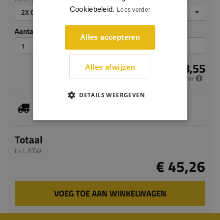
Cookiebeleid.
Lees verder
2X GEGROND
Aantal stuks
Alles accepteren
€ 18,55
Alles afwijzen
per meter
DETAILS WEERGEVEN
Je hebt gekozen voor maatwerk, de verwachte
levertijd bedraagt 8-10 werkdagen
Totaal
incl. BTW
€ 45,26
VOEG TOE AAN WINKELWAGEN