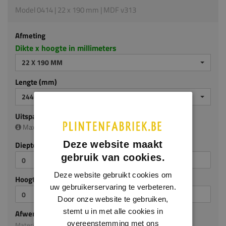
Model 0414 | 22 x 190 mm | MDF v313
Afmeting
Dikte x hoogte in millimeters
22 X 190 MM
Lengte (mm)
2440 MM
Uitsparing
Maximale uitsparing is (diep/hoog):
17 x 145 mm
Deze website maakt
Diepte (mm)
gebruik van cookies.
Deze website gebruikt cookies om
Hoogte (mm)
uw gebruikerservaring te verbeteren.
Door onze website te gebruiken,
stemt u in met alle cookies in
Afwerking
overeenstemming met ons
Materiaal: MDF v313