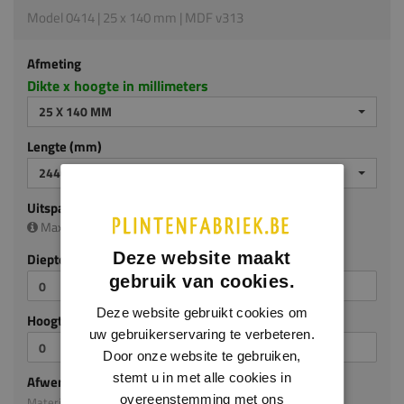
Model 0414 | 25 x 140 mm | MDF v313
Afmeting
Dikte x hoogte in millimeters
25 X 140 MM
Lengte (mm)
2440 MM
Uitsparing
Maximale uitsparing is (diep/hoog):
20 x 105 mm
Deze website maakt
Diepte (mm)
gebruik van cookies.
Deze website gebruikt cookies om
Hoogte (mm)
uw gebruikerservaring te verbeteren.
Door onze website te gebruiken,
stemt u in met alle cookies in
Afwerking
overeenstemming met ons
Materiaal: MDF v313