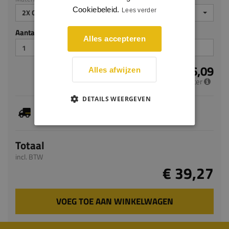
Cookiebeleid.
Lees verder
2X GEGROND
Aantal stuks
Alles accepteren
€ 16,09
Alles afwijzen
per meter
DETAILS WEERGEVEN
Je hebt gekozen voor maatwerk, de verwachte
levertijd bedraagt 8-10 werkdagen
Totaal
incl. BTW
€ 39,27
VOEG TOE AAN WINKELWAGEN