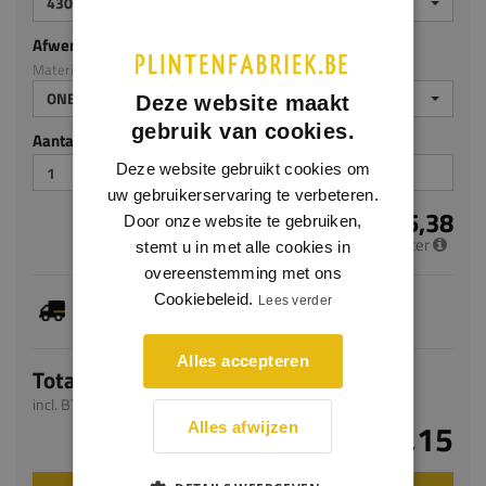
4300 MM
Afwerking
Materiaal: Meranti
ONBEHANDELD
Deze website maakt
gebruik van cookies.
Aantal stuks
Deze website gebruikt cookies om
uw gebruikerservaring te verbeteren.
€ 5,38
Door onze website te gebruiken,
per meter
stemt u in met alle cookies in
overeenstemming met ons
Dit artikel is voorradig, de verwachte levertijd
Cookiebeleid.
Lees verder
bedraagt 1-3 werkdagen
Alles accepteren
Totaal
incl. BTW
€ 23,15
Alles afwijzen