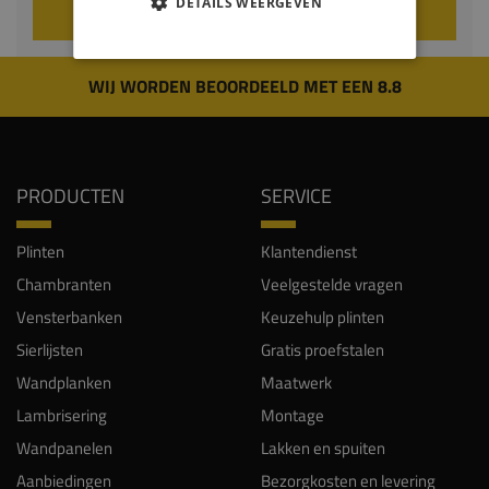
DETAILS WEERGEVEN
VOEG TOE AAN WINKELWAGEN
WIJ WORDEN BEOORDEELD MET EEN 8.8
PRODUCTEN
SERVICE
Plinten
Klantendienst
Chambranten
Veelgestelde vragen
Vensterbanken
Keuzehulp plinten
Sierlijsten
Gratis proefstalen
Wandplanken
Maatwerk
Lambrisering
Montage
Wandpanelen
Lakken en spuiten
Aanbiedingen
Bezorgkosten en levering