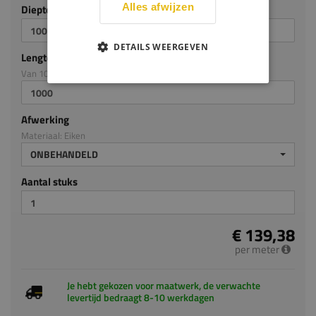
Alles afwijzen
Diepte mm (milimeters)
DETAILS WEERGEVEN
Lengte mm (milimeters)
Van 100mm tot en met 4000mm
Afwerking
Materiaal: Eiken
ONBEHANDELD
Aantal stuks
€ 139,38
per meter
Je hebt gekozen voor maatwerk, de verwachte
levertijd bedraagt 8-10 werkdagen