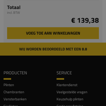
Totaal
incl. BTW
€ 139,38
VOEG TOE AAN WINKELWAGEN
WIJ WORDEN BEOORDEELD MET EEN 8.8
PRODUCTEN
SERVICE
Plinten
Klantendienst
Chambranten
Veelgestelde vragen
Vensterbanken
Keuzehulp plinten