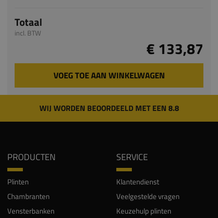
Totaal
incl. BTW
€ 133,87
VOEG TOE AAN WINKELWAGEN
WIJ WORDEN BEOORDEELD MET EEN 8.8
PRODUCTEN
SERVICE
Plinten
Klantendienst
Chambranten
Veelgestelde vragen
Vensterbanken
Keuzehulp plinten