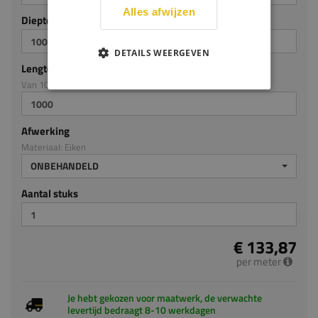
Alles afwijzen
Diepte mm (milimeters)
DETAILS WEERGEVEN
Lengte mm (milimeters)
Van 100mm tot en met 4000mm
Afwerking
Materiaal: Eiken
ONBEHANDELD
Aantal stuks
€ 133,87
per meter
Je hebt gekozen voor maatwerk, de verwachte
levertijd bedraagt 8-10 werkdagen