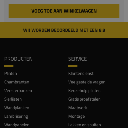
VOEG TOE AAN WINKELWAGEN
WIJ WORDEN BEOORDEELD MET EEN 8.8
PRODUCTEN
SERVICE
Plinten
Klantendienst
Chambranten
Veelgestelde vragen
Vensterbanken
Keuzehulp plinten
Sierlijsten
Gratis proefstalen
Wandplanken
Maatwerk
Lambrisering
Montage
Wandpanelen
Lakken en spuiten