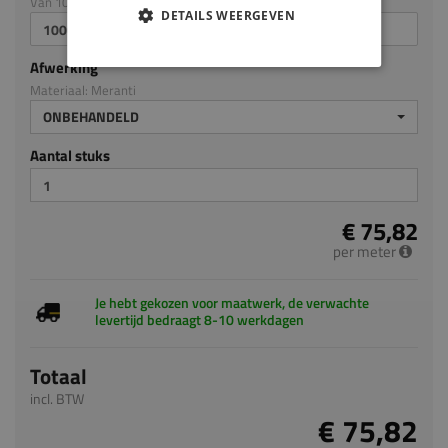
Van 100mm tot en met 3050mm
DETAILS WEERGEVEN
Afwerking
Materiaal: Meranti
ONBEHANDELD
Aantal stuks
€ 75,82
per meter
Je hebt gekozen voor maatwerk, de verwachte
levertijd bedraagt 8-10 werkdagen
Totaal
incl. BTW
€ 75,82