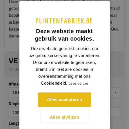
Onze vensterbanken zijn standaard aan drie zijden
geprofileerd en worden zonder "oortjes" geleverd. Je kunt zelf
bepalen hoe groot de oortjes worden na montage. Wanneer
je bijvoorbeeld oortjes wil van 50mm aan iedere zijde dan
bestel je je vensterbank met een overmaat van 100mm. Qua
Deze website maakt
diepte kies je dan 50mm meer.
gebruik van cookies.
Deze website gebruikt cookies om
uw gebruikerservaring te verbeteren.
VENSTERBANK TYCHE
Door onze website te gebruiken,
Model 5008_M | 25 mm dik | Meranti
stemt u in met alle cookies in
overeenstemming met ons
Afmeting
Cookiebeleid.
Lees verder
25 MM DIK
Alles accepteren
Diepte mm (milimeters)
Alles afwijzen
Lengte mm (milimeters)