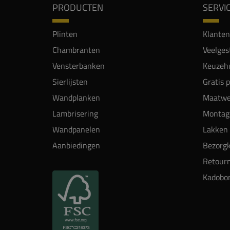
PRODUCTEN
SERVI
Plinten
Klanten
Chambranten
Veelges
Vensterbanken
Keuzehu
Sierlijsten
Gratis 
Wandplanken
Maatwe
Lambrisering
Montag
Wandpanelen
Lakken 
Aanbiedingen
Bezorgk
Retour
Kadobo