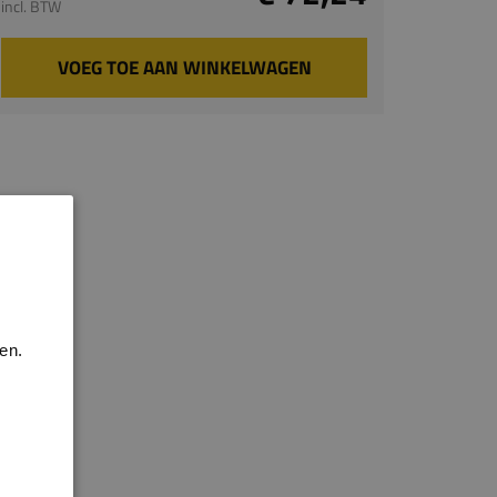
incl. BTW
VOEG TOE AAN WINKELWAGEN
en.