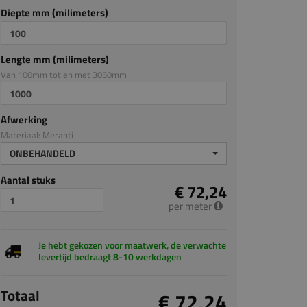
Diepte mm (milimeters)
Lengte mm (milimeters)
Van 100mm tot en met 3050mm
Afwerking
Materiaal: Meranti
ONBEHANDELD
Aantal stuks
€ 72,24
per meter
Je hebt gekozen voor maatwerk, de verwachte
levertijd bedraagt 8-10 werkdagen
Totaal
€ 72,24