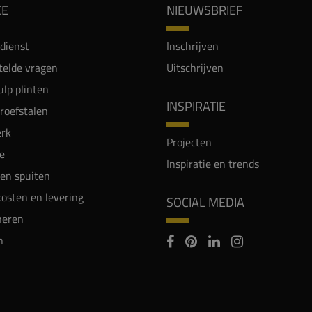
CE
NIEUWSBRIEF
dienst
Inschrijven
telde vragen
Uitschrijven
lp plinten
INSPIRATIE
proefstalen
rk
Projecten
e
Inspiratie en trends
en spuiten
osten en levering
SOCIAL MEDIA
neren
n