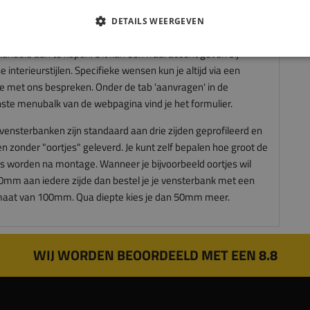
er en beter eindproduct te garanderen.
DETAILS WEERGEVEN
s ook mogelijk om je massief houten vensterbank
andeld aan te kopen. Dit kan een fraai accent geven bij
e interieurstijlen. Specifieke wensen kun je altijd via een
te met ons bespreken. Onder de tab 'aanvragen' in de
ste menubalk van de webpagina vind je het formulier.
vensterbanken zijn standaard aan drie zijden geprofileerd en
n zonder "oortjes" geleverd. Je kunt zelf bepalen hoe groot de
es worden na montage. Wanneer je bijvoorbeeld oortjes wil
0mm aan iedere zijde dan bestel je je vensterbank met een
aat van 100mm. Qua diepte kies je dan 50mm meer.
WIJ WORDEN BEOORDEELD MET EEN 8.8