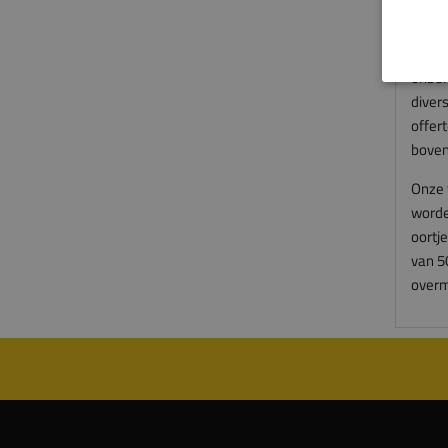
fraai
Het i
onbeh
divers
offer
boven
Onze 
worde
oortj
van 5
overm