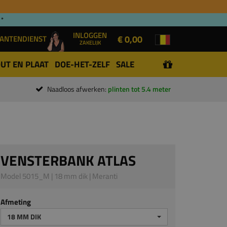
 *
INLOGGEN
€ 0,00
ANTENDIENST
ZAKELIJK
UT EN PLAAT
DOE-HET-ZELF
SALE
Naadloos afwerken:
plinten tot 5.4 meter
VENSTERBANK ATLAS
Model 5015_M | 18 mm dik | Meranti
Afmeting
18 MM DIK