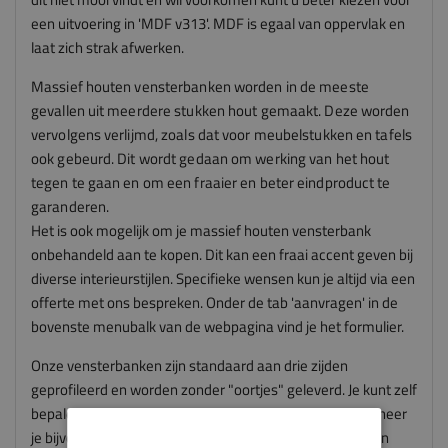
een uitvoering in 'MDF v313'. MDF is egaal van oppervlak en
laat zich strak afwerken.
Massief houten vensterbanken worden in de meeste
gevallen uit meerdere stukken hout gemaakt. Deze worden
vervolgens verlijmd, zoals dat voor meubelstukken en tafels
ook gebeurd. Dit wordt gedaan om werking van het hout
tegen te gaan en om een fraaier en beter eindproduct te
garanderen.
Het is ook mogelijk om je massief houten vensterbank
onbehandeld aan te kopen. Dit kan een fraai accent geven bij
diverse interieurstijlen. Specifieke wensen kun je altijd via een
offerte met ons bespreken. Onder de tab 'aanvragen' in de
bovenste menubalk van de webpagina vind je het formulier.
Onze vensterbanken zijn standaard aan drie zijden
geprofileerd en worden zonder "oortjes" geleverd. Je kunt zelf
bepalen hoe groot de oortjes worden na montage. Wanneer
je bijvoorbeeld oortjes wil van 50mm aan iedere zijde dan