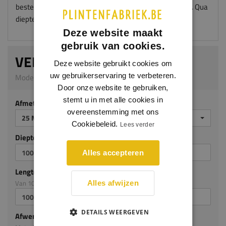
bestel je je vensterbank met een overmaat van 100mm. Qua
diepte kies je dan 50mm meer.
Deze website maakt
gebruik van cookies.
VENSTERBANK TRITON
Deze website gebruikt cookies om
uw gebruikerservaring te verbeteren.
Model 5009_G | 25 mm dik | Grenen
Door onze website te gebruiken,
stemt u in met alle cookies in
Afmeting
overeenstemming met ons
25 MM DIK
Cookiebeleid.
Lees verder
Diepte mm (milimeters)
Alles accepteren
Lengte mm (milimeters)
Van 100mm tot en met 3050mm
Alles afwijzen
DETAILS WEERGEVEN
Afwerking