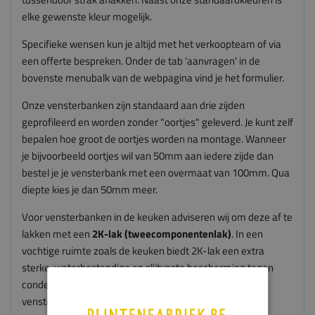
elke gewenste kleur mogelijk.
Specifieke wensen kun je altijd met het verkoopteam of via
een offerte bespreken. Onder de tab 'aanvragen' in de
bovenste menubalk van de webpagina vind je het formulier.
Onze vensterbanken zijn standaard aan drie zijden
geprofileerd en worden zonder "oortjes" geleverd. Je kunt zelf
bepalen hoe groot de oortjes worden na montage. Wanneer
je bijvoorbeeld oortjes wil van 50mm aan iedere zijde dan
bestel je je vensterbank met een overmaat van 100mm. Qua
diepte kies je dan 50mm meer.
Voor vensterbanken in de keuken adviseren wij om deze af te
lakken met een
2K-lak (tweecomponentenlak)
. In een
vochtige ruimte zoals de keuken biedt 2K-lak een extra
sterke, waterbestendige en slijtvaste bescherming tegen
condens, spatwater en intensief gebruik. Zo blijft uw
vensterbank langer mooi en optimaal beschermd.