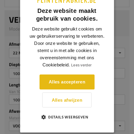
Deze website maakt
VENSTERBANK TRITON
gebruik van cookies.
Model 5009 | 22 mm dik | MDF v313
Deze website gebruikt cookies om
uw gebruikerservaring te verbeteren.
Afmeting
Door onze website te gebruiken,
stemt u in met alle cookies in
22 MM DIK
overeenstemming met ons
Diepte mm (milimeters)
Cookiebeleid.
Lees verder
Alles accepteren
Lengte mm (milimeters)
Van 100mm tot en met 3050mm
Alles afwijzen
Afwerking
DETAILS WEERGEVEN
Materiaal: MDF v313
VOORGELAKT