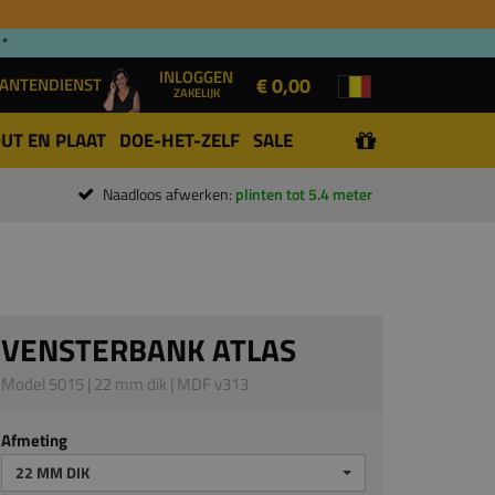
 *
INLOGGEN
€ 0,00
ANTENDIENST
ZAKELIJK
UT EN PLAAT
DOE-HET-ZELF
SALE
Naadloos afwerken:
plinten tot 5.4 meter
VENSTERBANK ATLAS
Model 5015 | 22 mm dik | MDF v313
Afmeting
22 MM DIK