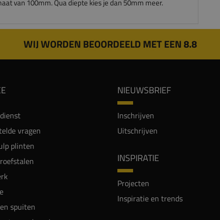
aat van 100mm. Qua diepte kies je dan 50mm meer.
WIJ WORDEN BEOORDEELD MET EEN 8.8
CE
NIEUWSBRIEF
dienst
Inschrijven
telde vragen
Uitschrijven
lp plinten
INSPIRATIE
proefstalen
rk
Projecten
e
Inspiratie en trends
en spuiten