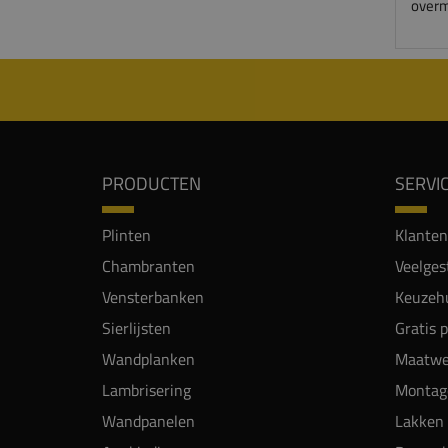
overm
PRODUCTEN
SERVI
Plinten
Klanten
Chambranten
Veelges
Vensterbanken
Keuzehu
Sierlijsten
Gratis 
Wandplanken
Maatwe
Lambrisering
Montag
Wandpanelen
Lakken 