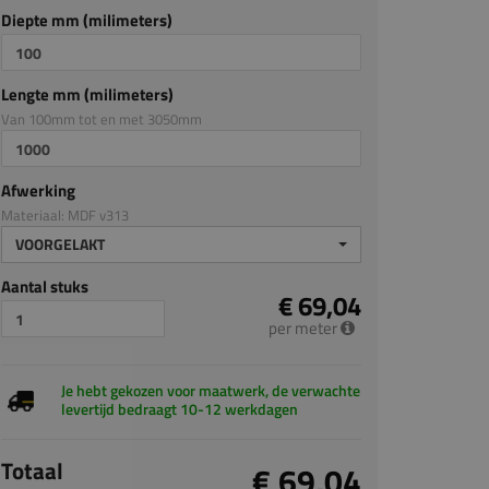
Diepte mm (milimeters)
Lengte mm (milimeters)
Van 100mm tot en met 3050mm
Afwerking
Materiaal: MDF v313
VOORGELAKT
Aantal stuks
€ 69,04
per meter
Je hebt gekozen voor maatwerk, de verwachte
levertijd bedraagt 10-12 werkdagen
Totaal
€ 69,04