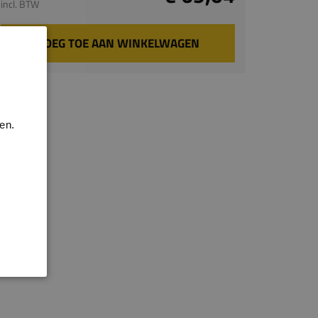
incl. BTW
VOEG TOE AAN WINKELWAGEN
en.