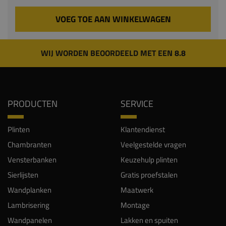
VOEG TOE AAN WINKELWAGEN
WIJ WORDEN BEOORDEELD MET EEN 8.8
PRODUCTEN
SERVICE
Plinten
Klantendienst
Chambranten
Veelgestelde vragen
Vensterbanken
Keuzehulp plinten
Sierlijsten
Gratis proefstalen
Wandplanken
Maatwerk
Lambrisering
Montage
Wandpanelen
Lakken en spuiten