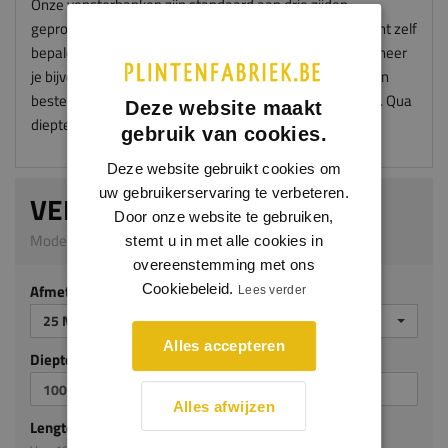
Onze vensterbanken zijn standaard aan drie zijden
geprofileerd en worden zonder "oortjes" geleverd. Je kunt zelf
bepalen hoe groot de oortjes worden na montage. Wanneer
je bijvoorbeeld oortjes wil van 50mm aan iedere zijde dan
bestel je je vensterbank met een overmaat van 100mm. Qua
Deze website maakt
diepte kies je dan 50mm meer.
gebruik van cookies.
Deze website gebruikt cookies om
uw gebruikerservaring te verbeteren.
VENSTERBANK RHEA
Door onze website te gebruiken,
Model 5012_M | 25 mm dik | Meranti
stemt u in met alle cookies in
overeenstemming met ons
Afmeting
Cookiebeleid.
Lees verder
25 MM DIK
Alles accepteren
Diepte mm (milimeters)
Alles afwijzen
Lengte mm (milimeters)