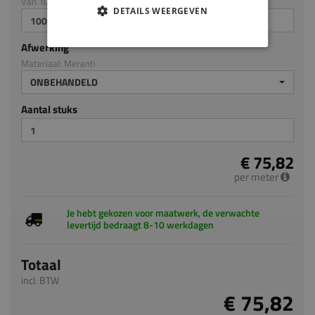
Van 100mm tot en met 3050mm
DETAILS WEERGEVEN
Afwerking
Materiaal: Meranti
ONBEHANDELD
Aantal stuks
€ 75,82
per meter
Je hebt gekozen voor maatwerk, de verwachte
levertijd bedraagt 8-10 werkdagen
Totaal
incl. BTW
€ 75,82