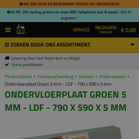
WIJ ZIJN OPEN EN BEREIKBAAR TIJDENS HET BOUWVERLOF
ACTIE: 20% korting op kant-en-klare MDF Folieplinten (wit & zwart) - t/m 31
augustus *
INLOGGEN
€ 0,00
SERVICE
ZAKELIJK
ZOEKEN DOOR ONS ASSORTIMENT
Levering door heel
Nederland en België
Gratis
proefstalen
Plintenfabriek
Interieurafwerking
Vloeren
Ondervloeren
Ondervloerplaat Groen 5 mm - LDF - 790 x 590 x 5 mm
ONDERVLOERPLAAT GROEN 5
MM - LDF - 790 X 590 X 5 MM