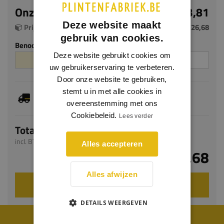
Onze prijs per m²
€ 3,81
Deze website maakt
Prijs per pak (7 m²)
€ 26,68
gebruik van cookies.
Benodigde aantal m²
Aantal pakken
Deze website gebruikt cookies om
uw gebruikerservaring te verbeteren.
Door onze website te gebruiken,
stemt u in met alle cookies in
Dit artikel is voorradig, de verwachte levertijd
bedraagt 1-3 werkdagen
overeenstemming met ons
Cookiebeleid.
Lees verder
Totaal
incl. BTW
Alles accepteren
€ 26,68
Alles afwijzen
VOEG TOE AAN WINKELWAGEN
DETAILS WEERGEVEN
WIJ WORDEN BEOORDEELD MET EEN 8.8