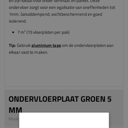
en zijn ideaal voor onder laminaat en parket. Deze
ondervloer zorgt voor een egalisatie van oneffenheden tot
1mm. Geluiddempend, vochtbeschermend en goed
isolerend.
7 m² (15 vloerplaten per pak)
Tip:
Gebruik
aluminium tape
om de ondervloerplaten aan
elkaar vast te maken.
ONDERVLOERPLAAT GROEN 5
MM
Model OV01 | 790 x 590 x 5 mm | LDF