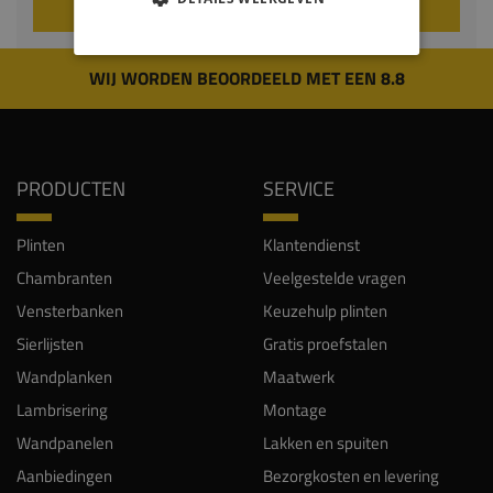
VOEG TOE AAN WINKELWAGEN
WIJ WORDEN BEOORDEELD MET EEN 8.8
PRODUCTEN
SERVICE
Plinten
Klantendienst
Chambranten
Veelgestelde vragen
Vensterbanken
Keuzehulp plinten
Sierlijsten
Gratis proefstalen
Wandplanken
Maatwerk
Lambrisering
Montage
Wandpanelen
Lakken en spuiten
Aanbiedingen
Bezorgkosten en levering