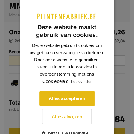
MM
Model OV04 | 13000 x 2000 x 0.2 mm | PVC
Deze website maakt
Onze prijs per m²
€ 1,26
gebruik van cookies.
Prijs per rol (26 m²)
€ 32,84
Deze website gebruikt cookies om
Benodigde aantal m²
Aantal rollen
uw gebruikerservaring te verbeteren.
Door onze website te gebruiken,
stemt u in met alle cookies in
overeenstemming met ons
Dit artikel is voorradig, de verwachte levertijd
Cookiebeleid.
Lees verder
bedraagt 1-3 werkdagen
Alles accepteren
Totaal
incl. BTW
€ 32,84
Alles afwijzen
DETAILS WEERGEVEN