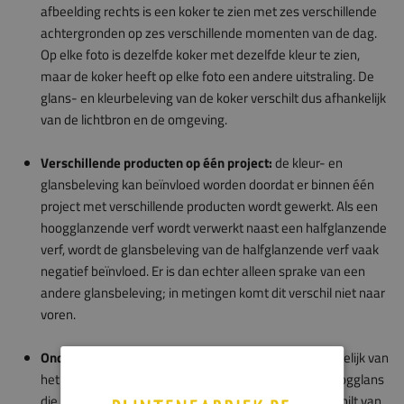
afbeelding rechts is een koker te zien met zes verschillende
achtergronden op zes verschillende momenten van de dag.
Op elke foto is dezelfde koker met dezelfde kleur te zien,
maar de koker heeft op elke foto een andere uitstraling. De
glans- en kleurbeleving van de koker verschilt dus afhankelijk
van de lichtbron en de omgeving.
Verschillende producten op één project:
de kleur- en
glansbeleving kan beïnvloed worden doordat er binnen één
project met verschillende producten wordt gewerkt. Als een
hoogglanzende verf wordt verwerkt naast een halfglanzende
verf, wordt de glansbeleving van de halfglanzende verf vaak
negatief beïnvloed. Er is dan echter alleen sprake van een
andere glansbeleving; in metingen komt dit verschil niet naar
voren.
Ondergrond:
de kleur- en glansbeleving is ook afhankelijk van
het type ondergrond. De glansindruk van een laag hoogglans
die is aangebracht over diverse grondverflagen verschilt van