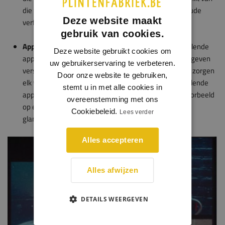
die van een laag hoogglans die is aangebracht over oude
Deze website maakt
verflagen.
gebruik van cookies.
Applicatiemethode en ondergrondstructuur:
verschillende
Deze website gebruikt cookies om
applicatiemethodes, zoals spuiten, kwasten of rollen, geven
uw gebruikerservaring te verbeteren.
verschillende oppervlaktestructuren. Deze structuren zorgen
Door onze website te gebruiken,
elk voor hun eigen glansbeleving. Wanneer er verschillende
stemt u in met alle cookies in
applicatiemethodes naast elkaar zijn toegepast, bijvoorbeeld
overeenstemming met ons
op een deur en een kozijn, kan een andere kleur- en
Cookiebeleid.
Lees verder
glansbeleving van hetzelfde product ontstaan.
Alles accepteren
Alles afwijzen
DETAILS WEERGEVEN