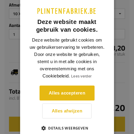
Afmeting
10 X 60 MM
Deze website maakt
Aantal stuks
gebruik van cookies.
Deze website gebruikt cookies om
€ 13,20
uw gebruikerservaring te verbeteren.
per stuk
Door onze website te gebruiken,
stemt u in met alle cookies in
overeenstemming met ons
Dit artikel is voorradig, de verwachte levertijd
bedraagt 1-3 werkdagen
Cookiebeleid.
Lees verder
Totaal
Alles accepteren
incl. BTW
€ 13,20
Alles afwijzen
VOEG TOE AAN WINKELWAGEN
DETAILS WEERGEVEN