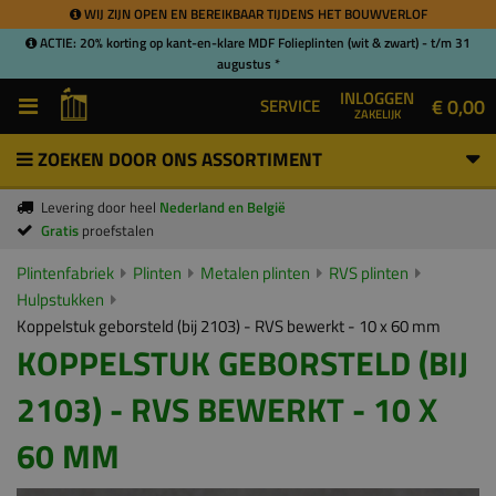
WIJ ZIJN OPEN EN BEREIKBAAR TIJDENS HET BOUWVERLOF
ACTIE: 20% korting op kant-en-klare MDF Folieplinten (wit & zwart) - t/m 31
augustus *
INLOGGEN
€ 0,00
SERVICE
ZAKELIJK
ZOEKEN DOOR ONS ASSORTIMENT
Levering door heel
Nederland en België
Gratis
proefstalen
Plintenfabriek
Plinten
Metalen plinten
RVS plinten
Hulpstukken
Koppelstuk geborsteld (bij 2103) - RVS bewerkt - 10 x 60 mm
KOPPELSTUK GEBORSTELD (BIJ
2103) - RVS BEWERKT - 10 X
60 MM