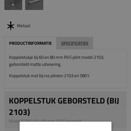
Metaal
PRODUCTINFORMATIE
SPECIFICATIES
Koppelstukje bij 60 en 80 mm RVS plint model 2103,
geborsteld matte uitvoering.
Koppelstuk mat bij rvs plinten 2103 en 5801.
KOPPELSTUK GEBORSTELD (BIJ
2103)
Model 5706 | 10 x 60 mm | RVS bewerkt