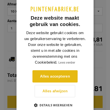
Afmeting
10 X 60 MM
Deze website maakt
Aantal stuks
gebruik van cookies.
Deze website gebruikt cookies om
€ 13,81
uw gebruikerservaring te verbeteren.
per stuk
Door onze website te gebruiken,
stemt u in met alle cookies in
overeenstemming met ons
Dit artikel is voorradig, de verwachte levertijd
bedraagt 1-3 werkdagen
Cookiebeleid.
Lees verder
Totaal
Alles accepteren
incl. BTW
€ 13,81
Alles afwijzen
VOEG TOE AAN WINKELWAGEN
DETAILS WEERGEVEN