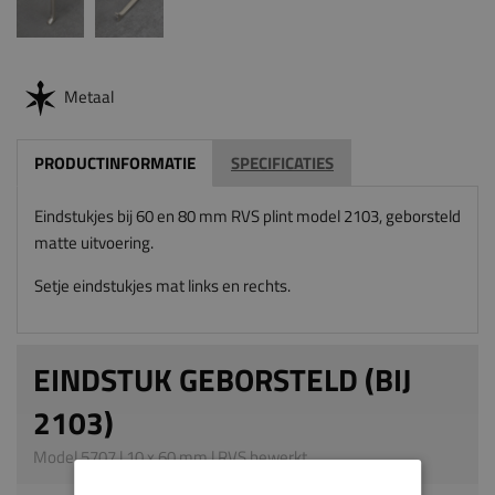
Metaal
PRODUCTINFORMATIE
SPECIFICATIES
Eindstukjes bij 60 en 80 mm RVS plint model 2103, geborsteld
matte uitvoering.
Setje eindstukjes mat links en rechts.
EINDSTUK GEBORSTELD (BIJ
2103)
Model 5707 | 10 x 60 mm | RVS bewerkt