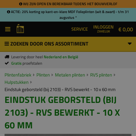
WIJ ZIJN OPEN EN BEREIKBAAR TIJDENS HET BOUWVERLOF
ACTIE: 20% korting op kant-en-klare MDF Folieplinten (wit & zwart) - t/m 31
augustus *
INLOGGEN
€ 0,00
SERVICE
ZAKELIJK
ZOEKEN DOOR ONS ASSORTIMENT
Levering door heel
Nederland en België
Gratis
proefstalen
Plintenfabriek
Plinten
Metalen plinten
RVS plinten
Hulpstukken
Eindstuk geborsteld (bij 2103) - RVS bewerkt - 10 x 60 mm
EINDSTUK GEBORSTELD (BIJ
2103) - RVS BEWERKT - 10 X
60 MM