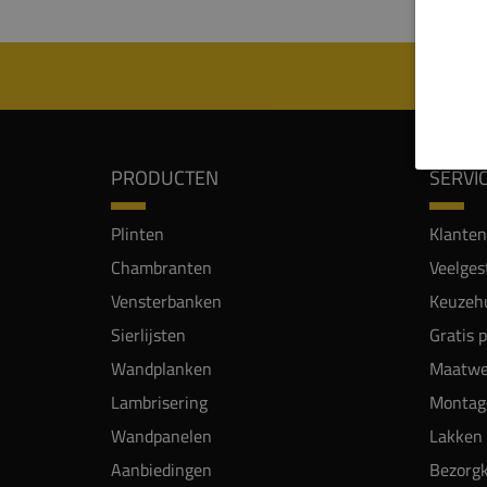
PRODUCTEN
SERVI
Plinten
Klanten
Chambranten
Veelges
Vensterbanken
Keuzehu
Sierlijsten
Gratis 
Wandplanken
Maatwe
Lambrisering
Montag
Wandpanelen
Lakken 
Aanbiedingen
Bezorgk