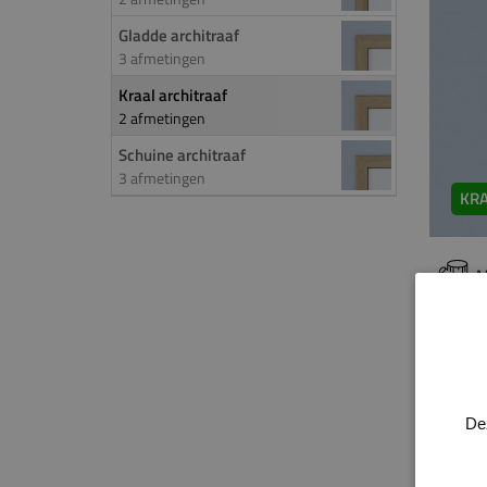
Gladde architraaf
3 afmetingen
Kraal architraaf
2 afmetingen
Schuine architraaf
3 afmetingen
KRA
M
PROD
Over
De