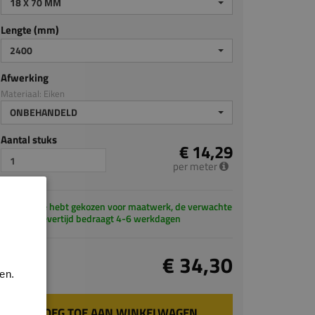
18 X 70 MM
Lengte (mm)
2400
Afwerking
Materiaal: Eiken
ONBEHANDELD
Aantal stuks
€ 14,29
per meter
Je hebt gekozen voor maatwerk, de verwachte
levertijd bedraagt 4-6 werkdagen
Totaal
€ 34,30
incl. BTW
en.
VOEG TOE AAN WINKELWAGEN