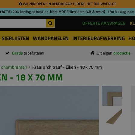
WIJ ZIJN OPEN EN BEREIKBAAR TIJDENS HET BOUWVERLOF
ACTIE: 20% korting op kant-en-klare MDF Folieplinten (wit & zwart) - t/m 31 augustus
OFFERTE AANVRAGEN
KL
SIERLIJSTEN
WANDPANELEN
INTERIEURAFWERKING
HO
Gratis
proefstalen
Uit eigen
productie
n chambranten
Kraal architraaf - Eiken - 18 x 70 mm
N - 18 X 70 MM