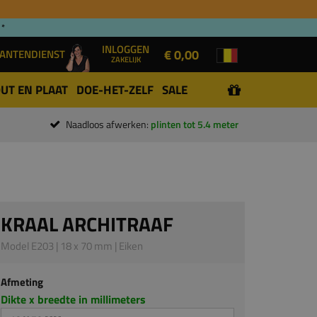
 *
INLOGGEN
€ 0,00
ANTENDIENST
ZAKELIJK
UT EN PLAAT
DOE-HET-ZELF
SALE
Naadloos afwerken:
plinten tot 5.4 meter
KRAAL ARCHITRAAF
Model E203 | 18 x 70 mm | Eiken
Afmeting
Dikte x breedte in millimeters