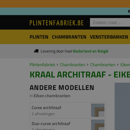
PLINTEN
CHAMBRANTEN
VENSTERBANKEN
Levering door heel
Nederland en België
Plintenfabriek
Chambranten
Chambranten
Eike
KRAAL ARCHITRAAF - EIKE
ANDERE MODELLEN
in
Eiken chambranten
Curve architraaf
2 afmetingen
Duo-curve architraaf
2 afmetingen