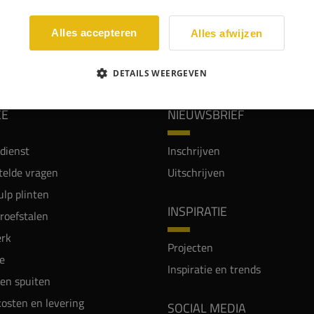
Alles accepteren
Alles afwijzen
WIJ WORDEN BEOORDEELD MET EEN 8.8
DETAILS WEERGEVEN
CE
NIEUWSBRIEF
dienst
Inschrijven
telde vragen
Uitschrijven
lp plinten
INSPIRATIE
proefstalen
rk
Projecten
e
Inspiratie en trends
en spuiten
osten en levering
SOCIAL MEDIA