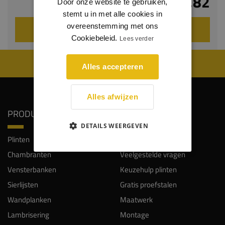
€ 7,82
Door onze website te gebruiken,
stemt u in met alle cookies in
overeenstemming met ons
VOEG TOE AAN WINKELWAGEN
Cookiebeleid.
Lees verder
WIJ WORDEN BEOORDEELD MET EEN 8.8
Alles accepteren
Alles afwijzen
PRODUCTEN
SERVICE
DETAILS WEERGEVEN
Plinten
Klantendienst
Chambranten
Veelgestelde vragen
Vensterbanken
Keuzehulp plinten
Sierlijsten
Gratis proefstalen
Wandplanken
Maatwerk
Lambrisering
Montage