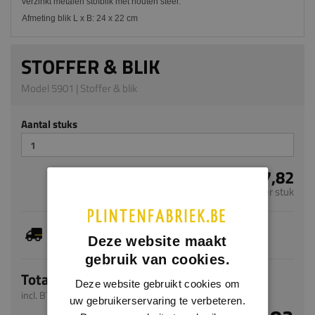
verzinkt metalen stofblik met houten steel.
Afmeting blik L x B: 24 x 22 cm
STOFFER & BLIK
Model 5901 | Stoffer & blik
Aantal stuks
€ 7,82
per stuk
Dit artikel is voorradig, de verwachte levertijd
bedraagt 1-3 werkdagen
Deze website maakt
gebruik van cookies.
Totaal
Deze website gebruikt cookies om
incl. BTW
uw gebruikerservaring te verbeteren.