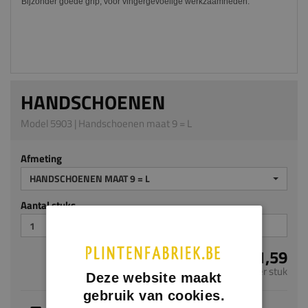
Bijzonder goede grip, voor vingergevoelige werkzaamheden.
HANDSCHOENEN
Model 5903 | Handschoenen maat 9 = L
Afmeting
HANDSCHOENEN MAAT 9 = L
Aantal stuks
€ 1,59
per stuk
Deze website maakt
gebruik van cookies.
Dit artikel is voorradig, de verwachte levertijd