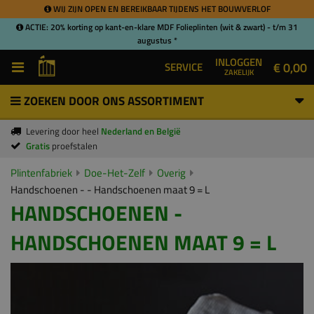
WIJ ZIJN OPEN EN BEREIKBAAR TIJDENS HET BOUWVERLOF
ACTIE: 20% korting op kant-en-klare MDF Folieplinten (wit & zwart) - t/m 31
augustus *
INLOGGEN
€ 0,00
SERVICE
ZAKELIJK
ZOEKEN DOOR ONS ASSORTIMENT
Levering door heel
Nederland en België
Gratis
proefstalen
Plintenfabriek
Doe-Het-Zelf
Overig
Handschoenen - - Handschoenen maat 9 = L
HANDSCHOENEN -
HANDSCHOENEN MAAT 9 = L