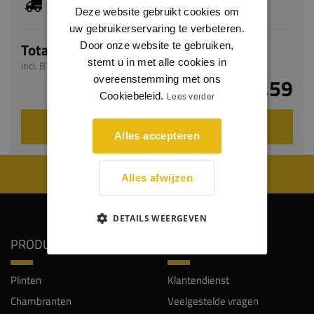
bedraagt 1-3 werkdagen
Deze website gebruikt cookies om
uw gebruikerservaring te verbeteren.
Totaal
Door onze website te gebruiken,
stemt u in met alle cookies in
incl. BTW
€ 1,59
overeenstemming met ons
Cookiebeleid.
Lees verder
VOEG TOE AAN WINKELWAGEN
Alles accepteren
WIJ WORDEN BEOORDEELD MET EEN 8.8
Alles afwijzen
DETAILS WEERGEVEN
PRODUCTEN
SERVICE
Plinten
Klantendienst
Chambranten
Veelgestelde vragen