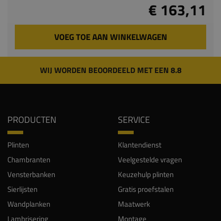
€ 163,11
VOEG TOE AAN WINKELWAGEN
WIJ WORDEN BEOORDEELD MET EEN 8.8
PRODUCTEN
SERVICE
Plinten
Klantendienst
Chambranten
Veelgestelde vragen
Vensterbanken
Keuzehulp plinten
Sierlijsten
Gratis proefstalen
Wandplanken
Maatwerk
Lambrisering
Montage