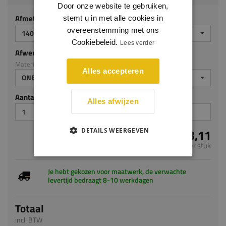
Door onze website te gebruiken,
Afmeting
stemt u in met alle cookies in
overeenstemming met ons
1400 X 600 X 24 MM
Cookiebeleid.
Lees verder
Afwerking
Materiaal: Eiken op MDF v313
Alles accepteren
ONBEHANDELD
Aantal stuks
Alles afwijzen
€ 163,11
DETAILS WEERGEVEN
per stuk
Je hebt gekozen voor maatwerk, de verwachte
levertijd bedraagt 8-10 werkdagen
Totaal
incl. BTW