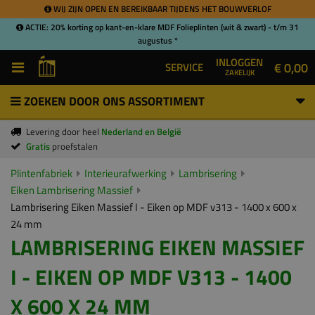
WIJ ZIJN OPEN EN BEREIKBAAR TIJDENS HET BOUWVERLOF
ACTIE: 20% korting op kant-en-klare MDF Folieplinten (wit & zwart) - t/m 31
augustus *
INLOGGEN
€ 0,00
SERVICE
ZAKELIJK
ZOEKEN DOOR ONS ASSORTIMENT
Levering door heel
Nederland en België
Gratis
proefstalen
Plintenfabriek
Interieurafwerking
Lambrisering
Eiken Lambrisering Massief
Lambrisering Eiken Massief I - Eiken op MDF v313 - 1400 x 600 x
24 mm
LAMBRISERING EIKEN MASSIEF
I - EIKEN OP MDF V313 - 1400
X 600 X 24 MM