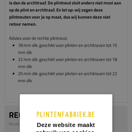
retour nemen.
Advies voor de rechte plintneut:
18 mm dik: geschikt voor plinten en architraven tot 15
mm dik
22 mm dik: geschikt voor plinten en architraven tot 18
mm dik
25 mm dik: geschikt voor plinten en architraven tot 22
mm dik
RECHTE PLINTNEUT
Model 0304 | 30 mm dik | MDF v313
Afmeting
Dikte x breedte x hoogte in millimeters
Deze website maakt