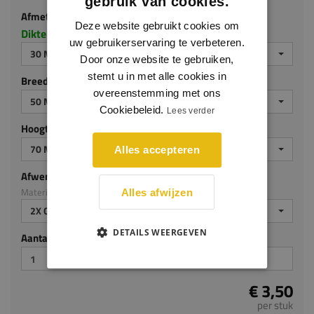
30 MM DIK
gebruik van cookies.
Breedte (mm)
Deze website gebruikt cookies om
uw gebruikerservaring te verbeteren.
50 MM
Door onze website te gebruiken,
Hoogte (mm)
stemt u in met alle cookies in
overeenstemming met ons
70 MM
Cookiebeleid.
Lees verder
Afwerking
Materiaal: MDF v313
Alles accepteren
2X GEGROND
Aantal stuks
Alles afwijzen
€ 3,50
DETAILS WEERGEVEN
per stuk
Je hebt gekozen voor maatwerk, de verwachte
levertijd bedraagt 2-4 werkdagen