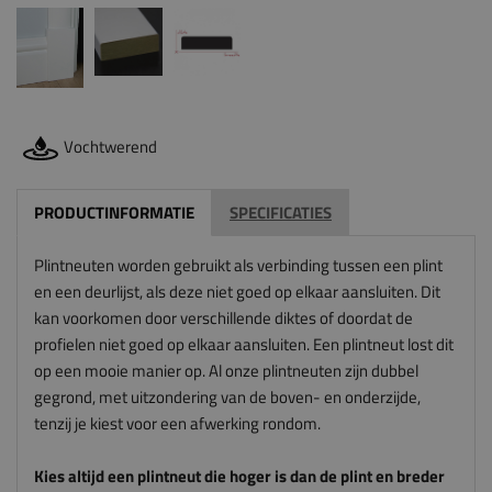
Vochtwerend
PRODUCTINFORMATIE
SPECIFICATIES
Plintneuten worden gebruikt als verbinding tussen een plint
en een deurlijst, als deze niet goed op elkaar aansluiten. Dit
kan voorkomen door verschillende diktes of doordat de
profielen niet goed op elkaar aansluiten. Een plintneut lost dit
op een mooie manier op. Al onze plintneuten zijn dubbel
gegrond, met uitzondering van de boven- en onderzijde,
tenzij je kiest voor een afwerking rondom.
Kies altijd een plintneut die hoger is dan de plint en breder
is dan de architraaf. De plintneut sluit anders niet mooi aan
op de plint en architraaf. En let op: wij zagen deze
plintneuten voor je op maat, dus wij kunnen deze niet