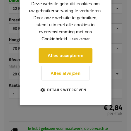
Deze website gebruikt cookies om
50 MM
uw gebruikerservaring te verbeteren.
Hoogte (mm)
Door onze website te gebruiken,
stemt u in met alle cookies in
70 MM
overeenstemming met ons
Afwerking
Cookiebeleid.
Lees verder
Materiaal: MDF v313
2X GEGROND
Alles accepteren
Aantal stuks
Alles afwijzen
€ 2,84
DETAILS WEERGEVEN
per stuk
Je hebt gekozen voor maatwerk, de verwachte
levertijd bedraagt 2-4 werkdagen
Totaal