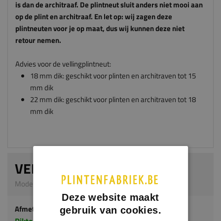
retour nemen.
Advies voor de vellingplintneut:
18 mm dik: geschikt voor plinten en architraven tot 15
mm dik
22 mm dik: geschikt voor plinten en architraven tot 18
mm dik
VELLINGPLINTNEUT
Model 0307 | 22 mm dik | MDF v313
Afmeting
Dikte x breedte x hoogte in millimeters
Deze website maakt
22 MM DIK
gebruik van cookies.
Breedte (mm)