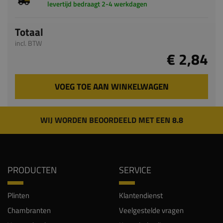
incl. BTW
€ 2,84
VOEG TOE AAN WINKELWAGEN
WIJ WORDEN BEOORDEELD MET EEN 8.8
PRODUCTEN
SERVICE
Plinten
Klantendienst
Chambranten
Veelgestelde vragen
Vensterbanken
Keuzehulp plinten
Sierlijsten
Gratis proefstalen
Wandplanken
Maatwerk