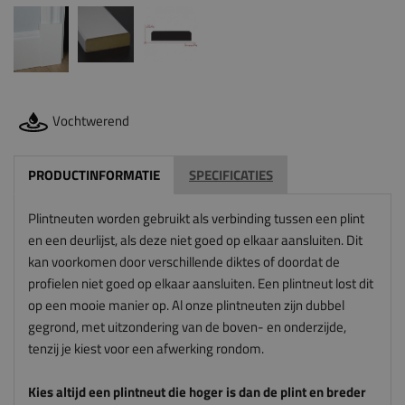
Vochtwerend
PRODUCTINFORMATIE
SPECIFICATIES
Plintneuten worden gebruikt als verbinding tussen een plint
en een deurlijst, als deze niet goed op elkaar aansluiten. Dit
kan voorkomen door verschillende diktes of doordat de
profielen niet goed op elkaar aansluiten. Een plintneut lost dit
op een mooie manier op. Al onze plintneuten zijn dubbel
gegrond, met uitzondering van de boven- en onderzijde,
tenzij je kiest voor een afwerking rondom.
Kies altijd een plintneut die hoger is dan de plint en breder
is dan de architraaf. De plintneut sluit anders niet mooi aan
op de plint en architraaf. En let op: wij zagen deze
plintneuten voor je op maat, dus wij kunnen deze niet