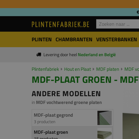
PLINTEN
CHAMBRANTEN
VENSTERBANKEN
Levering door heel
Nederland en België
Plintenfabriek
Hout en Plaat
MDF platen
MDF vo
MDF-PLAAT GROEN - MDF 
ANDERE MODELLEN
in
MDF vochtwerend groene platen
MDF-plaat gegrond
3 producten
MDF-plaat groen
15 producten