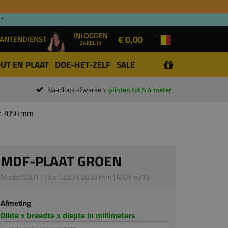
 *
INLOGGEN
€ 0,00
ANTENDIENST
ZAKELIJK
UT EN PLAAT
DOE-HET-ZELF
SALE
Naadloos afwerken:
plinten tot 5.4 meter
 x 3050 mm
MDF-PLAAT GROEN
Model 5301 | 15 x 1220 x 3050 mm | MDF v313
Afmeting
Dikte x breedte x diepte in millimeters