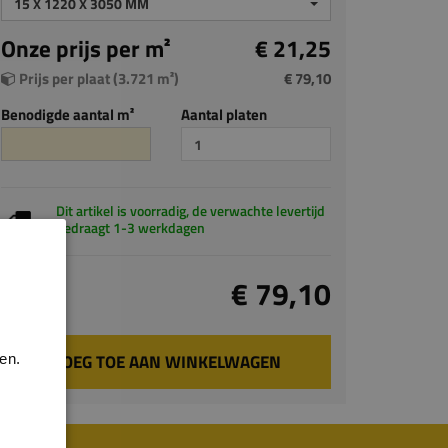
15 X 1220 X 3050 MM
Onze prijs per m²
€ 21,25
Prijs per plaat (3.721 m²)
€ 79,10
Benodigde aantal m²
Aantal platen
Dit artikel is voorradig, de verwachte levertijd
bedraagt 1-3 werkdagen
Totaal
€ 79,10
incl. BTW
VOEG TOE AAN WINKELWAGEN
en.