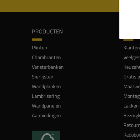
PRODUCTEN
SERVI
Plinten
Klanten
Chambranten
Veelges
Vensterbanken
Keuzehu
Sierlijsten
Gratis 
Wandplanken
Maatwe
Lambrisering
Montag
Wandpanelen
Lakken 
Aanbiedingen
Bezorgk
Retour
Kadobo