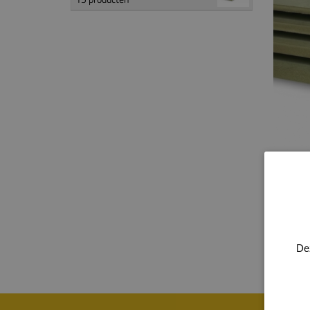
V
PROD
De
Let op
bent.