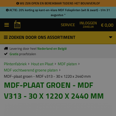
WIJ ZIJN OPEN EN BEREIKBAAR TIJDENS HET BOUWVERLOF
ACTIE: 20% korting op kant-en-klare MDF Folieplinten (wit & zwart) - t/m 31
augustus *
INLOGGEN
€ 0,00
SERVICE
ZAKELIJK
ZOEKEN DOOR ONS ASSORTIMENT
Levering door heel
Nederland en België
Gratis
proefstalen
Plintenfabriek
Hout en Plaat
MDF platen
MDF vochtwerend groene platen
MDF-plaat groen - MDF v313 - 30 x 1220 x 2440 mm
MDF-PLAAT GROEN - MDF
V313 - 30 X 1220 X 2440 MM