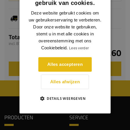
gebruik van cookies.
Deze website gebruikt cookies om
Dit artikel is voorradig, de verwachte levertijd
uw gebruikerservaring te verbeteren.
bedraagt 1-3 werkdagen
Door onze website te gebruiken,
stemt u in met alle cookies in
Totaal
overeenstemming met ons
incl. BTW
Cookiebeleid.
Lees verder
€ 104,60
Alles accepteren
VOEG TOE AAN WINKELWAGEN
Alles afwijzen
WIJ WORDEN BEOORDEELD MET EEN 8.8
DETAILS WEERGEVEN
PRODUCTEN
SERVICE