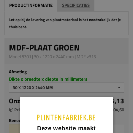
PRODUCTINFORMATIE
SPECIFICATIES
Let op: bij de levering van plaatmateriaal is het noodzakelijk dat je
thuis bent.
MDF-PLAAT GROEN
Model 5301 | 30 x 1220 x 2440 mm | MDF v313
Afmeting
Dikte x breedte x diepte in millimeters
30 X 1220 X 2440 MM
Onze prijs per m²
€ 35,13
Prijs per plaat (2.9768 m²)
€ 104,60
Benodigde aantal m²
Aantal platen
Deze website maakt