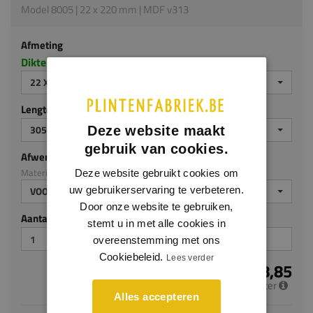
Model 8005 | 22 x 220 mm | MDF v313
Afmeting
Dikte x hoogte in millimeters
22 X 220 MM
Lengte (mm)
3050
Deze website maakt
gebruik van cookies.
Afwerking
Materiaal: MDF v313
Deze website gebruikt cookies om
uw gebruikerservaring te verbeteren.
VOORGELAKT
Door onze website te gebruiken,
Aantal stuks
stemt u in met alle cookies in
overeenstemming met ons
Cookiebeleid.
Lees verder
€ 18,85
per meter
Alles accepteren