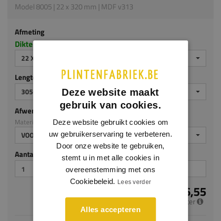
Model 8005 | 22 x 320 mm | MDF v313
Afmeting
Dikte x hoogte in millimeters
22 X 320 MM
Lengte (mm)
3050
Deze website maakt
gebruik van cookies.
Afwerking
Materiaal: MDF v313
Deze website gebruikt cookies om
uw gebruikerservaring te verbeteren.
VOORGELAKT
Door onze website te gebruiken,
Aantal stuks
stemt u in met alle cookies in
overeenstemming met ons
Cookiebeleid.
Lees verder
€ 26,55
per meter
Alles accepteren