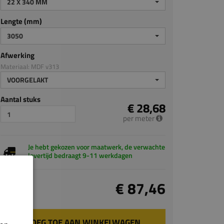
22 X 340 MM
Lengte (mm)
3050
Afwerking
Materiaal: MDF v313
VOORGELAKT
Aantal stuks
€ 28,68
per meter
Je hebt gekozen voor maatwerk, de verwachte
levertijd bedraagt 9-11 werkdagen
Totaal
€ 87,46
incl. BTW
VOEG TOE AAN WINKELWAGEN