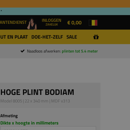
 *
INLOGGEN
€ 0,00
ANTENDIENST
ZAKELIJK
UT EN PLAAT
DOE-HET-ZELF
SALE
Naadloos afwerken:
plinten tot 5.4 meter
HOGE PLINT BODIAM
Model 8005 | 22 x 340 mm | MDF v313
Afmeting
Dikte x hoogte in millimeters