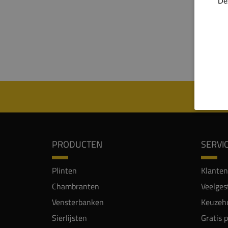
De
heren
de pli
een st
hoogw
geschi
PRODUCTEN
SERVI
Plinten
Klanten
Chambranten
Veelges
Vensterbanken
Keuzehu
Sierlijsten
Gratis 