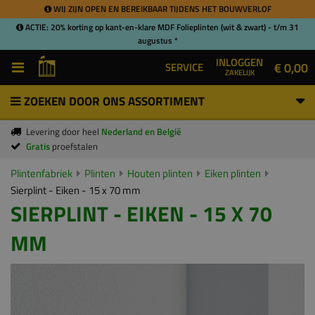
WIJ ZIJN OPEN EN BEREIKBAAR TIJDENS HET BOUWVERLOF
ACTIE: 20% korting op kant-en-klare MDF Folieplinten (wit & zwart) - t/m 31
augustus *
INLOGGEN
€ 0,00
SERVICE
ZAKELIJK
ZOEKEN DOOR ONS ASSORTIMENT
Levering door heel
Nederland en België
Gratis
proefstalen
Plintenfabriek
Plinten
Houten plinten
Eiken plinten
Sierplint - Eiken - 15 x 70 mm
SIERPLINT - EIKEN - 15 X 70
MM