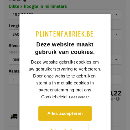
Dikte x hoogte in millimeters
15 X 70 MM
Lengte (mm)
2400
Deze website maakt
Afwerking
gebruik van cookies.
Materiaal: Eiken
ONBEHANDELD
Deze website gebruikt cookies om
uw gebruikerservaring te verbeteren.
Aantal stuks
Door onze website te gebruiken,
stemt u in met alle cookies in
overeenstemming met ons
€ 10,22
Cookiebeleid.
Lees verder
per meter
Je hebt gekozen voor maatwerk, de verwachte
Alles accepteren
levertijd bedraagt 4-6 werkdagen