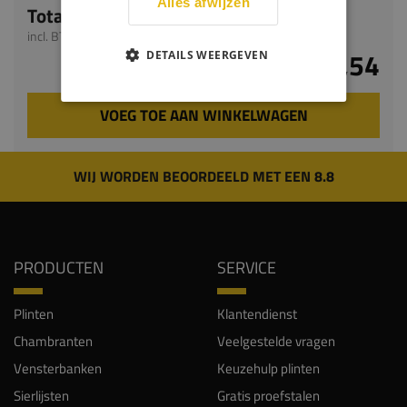
Alles afwijzen
Totaal
incl. BTW
€ 24,54
DETAILS WEERGEVEN
VOEG TOE AAN WINKELWAGEN
WIJ WORDEN BEOORDEELD MET EEN 8.8
PRODUCTEN
SERVICE
Plinten
Klantendienst
Chambranten
Veelgestelde vragen
Vensterbanken
Keuzehulp plinten
Sierlijsten
Gratis proefstalen