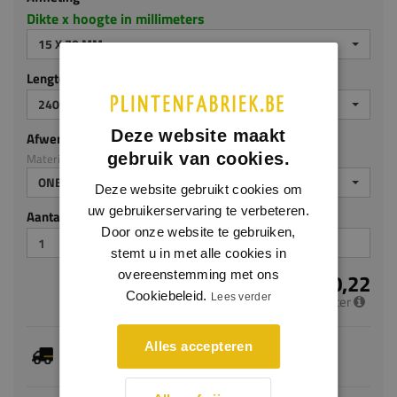
Dikte x hoogte in millimeters
15 X 70 MM
Lengte (mm)
2400
Deze website maakt
Afwerking
gebruik van cookies.
Materiaal: Eiken
ONBEHANDELD
Deze website gebruikt cookies om
uw gebruikerservaring te verbeteren.
Aantal stuks
Door onze website te gebruiken,
stemt u in met alle cookies in
overeenstemming met ons
€ 10,22
Cookiebeleid.
Lees verder
per meter
Je hebt gekozen voor maatwerk, de verwachte
Alles accepteren
levertijd bedraagt 4-6 werkdagen