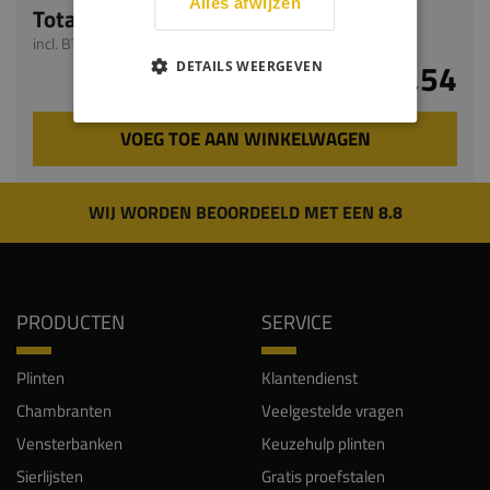
Alles afwijzen
Totaal
incl. BTW
€ 24,54
DETAILS WEERGEVEN
VOEG TOE AAN WINKELWAGEN
WIJ WORDEN BEOORDEELD MET EEN 8.8
PRODUCTEN
SERVICE
Plinten
Klantendienst
Chambranten
Veelgestelde vragen
Vensterbanken
Keuzehulp plinten
Sierlijsten
Gratis proefstalen