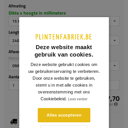
Afmeting
Dikte x hoogte in millimeters
15 X 90 MM
Lengte (mm)
2400
Deze website maakt
Afwerking
gebruik van cookies.
Materiaal: Eiken
Deze website gebruikt cookies om
ONBEHANDELD
uw gebruikerservaring te verbeteren.
Aantal stuks
Door onze website te gebruiken,
stemt u in met alle cookies in
overeenstemming met ons
€ 17,70
Cookiebeleid.
Lees verder
per meter
Alles accepteren
Dit artikel is voorradig, de verwachte levertijd
bedraagt 1-3 werkdagen