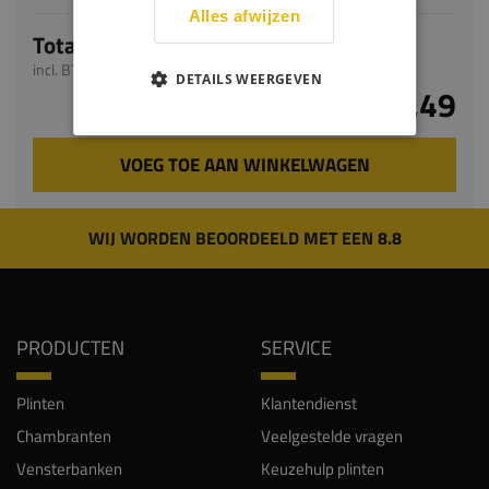
Alles afwijzen
Totaal
incl. BTW
DETAILS WEERGEVEN
€ 42,49
VOEG TOE AAN WINKELWAGEN
WIJ WORDEN BEOORDEELD MET EEN 8.8
PRODUCTEN
SERVICE
Plinten
Klantendienst
Chambranten
Veelgestelde vragen
Vensterbanken
Keuzehulp plinten