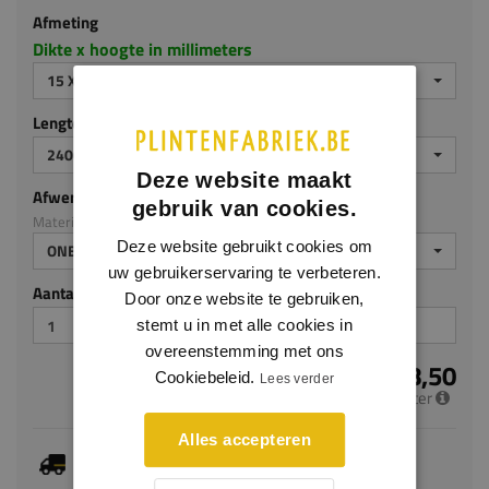
Afmeting
Dikte x hoogte in millimeters
15 X 120 MM
Lengte (mm)
2400
Deze website maakt
Afwerking
gebruik van cookies.
Materiaal: Eiken
Deze website gebruikt cookies om
ONBEHANDELD
uw gebruikerservaring te verbeteren.
Aantal stuks
Door onze website te gebruiken,
stemt u in met alle cookies in
overeenstemming met ons
€ 18,50
Cookiebeleid.
Lees verder
per meter
Alles accepteren
Je hebt gekozen voor maatwerk, de verwachte
levertijd bedraagt 4-6 werkdagen