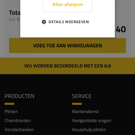
Alles afwijzen
Totaal
incl. BTW
DETAILS WEERGEVEN
€ 44,40
VOEG TOE AAN WINKELWAGEN
WIJ WORDEN BEOORDEELD MET EEN 8.8
PRODUCTEN
SERVICE
Plinten
Klantendienst
Chambranten
Veelgestelde vragen
Vensterbanken
Keuzehulp plinten