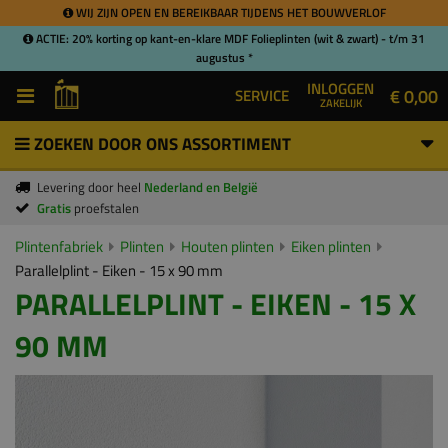
WIJ ZIJN OPEN EN BEREIKBAAR TIJDENS HET BOUWVERLOF
ACTIE: 20% korting op kant-en-klare MDF Folieplinten (wit & zwart) - t/m 31
augustus *
INLOGGEN
€ 0,00
SERVICE
ZAKELIJK
ZOEKEN DOOR ONS ASSORTIMENT
Levering door heel
Nederland en België
Gratis
proefstalen
Plintenfabriek
Plinten
Houten plinten
Eiken plinten
Parallelplint - Eiken - 15 x 90 mm
PARALLELPLINT - EIKEN - 15 X
90 MM