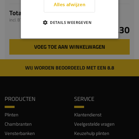
Alles afwijzen
Totaal
incl. BTW
DETAILS WEERGEVEN
€ 43,30
VOEG TOE AAN WINKELWAGEN
WIJ WORDEN BEOORDEELD MET EEN 8.8
PRODUCTEN
SERVICE
Plinten
Klantendienst
Chambranten
Veelgestelde vragen
Vensterbanken
Keuzehulp plinten