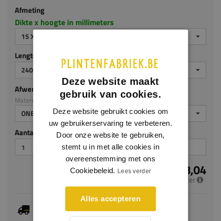
Afmeting
Dikte x hoogte in millimeters
15 X 90 MM
Lengte (mm)
2400
Deze website maakt
Afwerking
gebruik van cookies.
Materiaal: Eiken
Deze website gebruikt cookies om
ONBEHANDELD
uw gebruikerservaring te verbeteren.
Aantal stuks
Door onze website te gebruiken,
stemt u in met alle cookies in
overeenstemming met ons
€ 18,04
Cookiebeleid.
Lees verder
per meter
Alles accepteren
Je hebt gekozen voor maatwerk, de verwachte
levertijd bedraagt 4-6 werkdagen