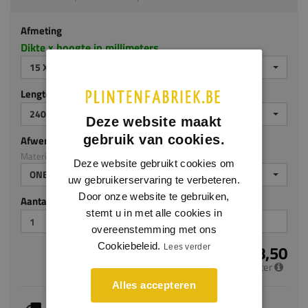
Afmeting
Dikte x hoogte in millimeters
15 X 120 MM
Lengte (mm)
2400
Deze website maakt
gebruik van cookies.
Afwerking
Materiaal: Eiken
Deze website gebruikt cookies om
ONBEHANDELD
uw gebruikerservaring te verbeteren.
Door onze website te gebruiken,
Aantal stuks
stemt u in met alle cookies in
overeenstemming met ons
Cookiebeleid.
€ 18,50
Lees verder
per meter
Alles accepteren
Je hebt gekozen voor maatwerk, de verwachte