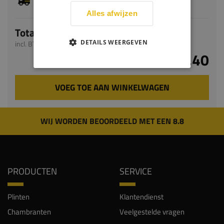
levertijd bedraagt 4-6 werkdagen
Alles afwijzen
Totaal
DETAILS WEERGEVEN
incl. BTW
€ 44,40
VOEG TOE AAN WINKELWAGEN
WIJ WORDEN BEOORDEELD MET EEN 8.8
PRODUCTEN
SERVICE
Plinten
Klantendienst
Chambranten
Veelgestelde vragen