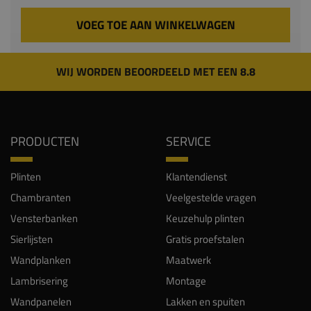
VOEG TOE AAN WINKELWAGEN
WIJ WORDEN BEOORDEELD MET EEN 8.8
PRODUCTEN
SERVICE
Plinten
Klantendienst
Chambranten
Veelgestelde vragen
Vensterbanken
Keuzehulp plinten
Sierlijsten
Gratis proefstalen
Wandplanken
Maatwerk
Lambrisering
Montage
Wandpanelen
Lakken en spuiten