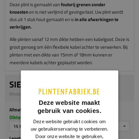
Deze plint is gemaakt van
foutvrij grenen zonder
knoesten
en is niet verlijmd of gevingerlast. Uw plint wordt
dus uit 1 stuk hout gemaakt en is
in alle afwerkingen te
verkrijgen.
Alle plinten vanaf 12 mm dikte hebben een kabelgoot. Deze is
groot genoeg om één flexibele kabel achter te verwerken. Bij
plinten met een dikte van 15mm of 18mm kunnen er
meerdere kabels achter geplaatst worden.
SIERPLINT
Model G303 | 15 x 90 mm | Grenen
Deze website maakt
Afmeting
gebruik van cookies.
Dikte x hoogte in millimeters
Deze website gebruikt cookies om
15 X 90 MM
uw gebruikerservaring te verbeteren.
Door onze website te gebruiken,
Lengte (mm)