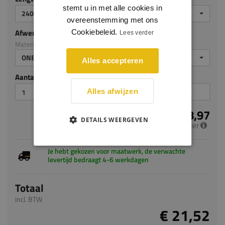
stemt u in met alle cookies in
2400
overeenstemming met ons
Afwerking
Cookiebeleid.
Lees verder
Materiaal: Grenen
ONBEHANDELD
Alles accepteren
Aantal stuks
Alles afwijzen
€ 8,97
DETAILS WEERGEVEN
per meter
Je hebt gekozen voor maatwerk, de verwachte
levertijd bedraagt 4-6 werkdagen
Totaal
incl. BTW
€ 21,52