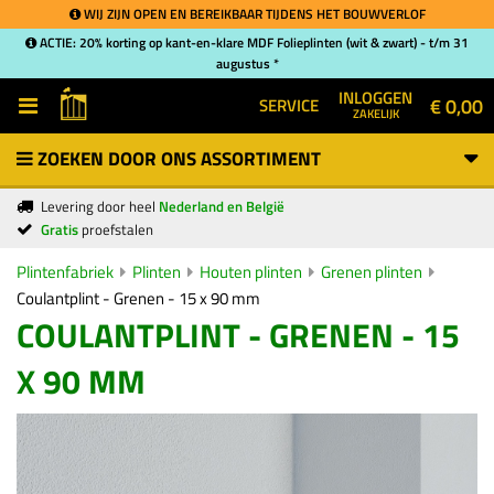
WIJ ZIJN OPEN EN BEREIKBAAR TIJDENS HET BOUWVERLOF
ACTIE: 20% korting op kant-en-klare MDF Folieplinten (wit & zwart) - t/m 31
augustus *
INLOGGEN
€ 0,00
SERVICE
ZAKELIJK
ZOEKEN DOOR ONS ASSORTIMENT
Levering door heel
Nederland en België
Gratis
proefstalen
Plintenfabriek
Plinten
Houten plinten
Grenen plinten
Coulantplint - Grenen - 15 x 90 mm
COULANTPLINT - GRENEN - 15
X 90 MM