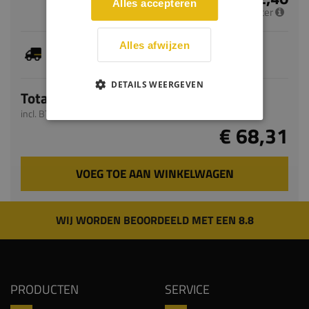
Alles accepteren
per meter
Alles afwijzen
Je hebt gekozen voor maatwerk, de verwachte
levertijd bedraagt 5-7 werkdagen
DETAILS WEERGEVEN
Totaal
incl. BTW
€ 68,31
VOEG TOE AAN WINKELWAGEN
WIJ WORDEN BEOORDEELD MET EEN 8.8
PRODUCTEN
SERVICE