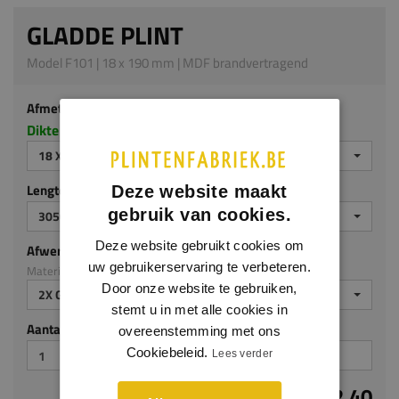
GLADDE PLINT
Model F101 | 18 x 190 mm | MDF brandvertragend
Afmeting
Dikte x hoogte in millimeters
18 X 190 MM
Lengte (mm)
Deze website maakt
gebruik van cookies.
3050
Deze website gebruikt cookies om
Afwerking
uw gebruikerservaring te verbeteren.
Materiaal: MDF brandvertragend
Door onze website te gebruiken,
2X GEGROND
stemt u in met alle cookies in
Aantal stuks
overeenstemming met ons
Cookiebeleid.
Lees verder
€ 22,40