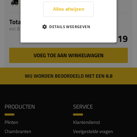
levertijd bedraagt 5-7 werkdagen
Alles afwijzen
Totaal
DETAILS WEERGEVEN
incl. BTW
€ 39,19
VOEG TOE AAN WINKELWAGEN
WIJ WORDEN BEOORDEELD MET EEN 8.8
PRODUCTEN
SERVICE
Plinten
Klantendienst
Chambranten
Veelgestelde vragen