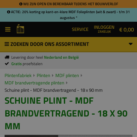
WIJ ZIJN OPEN EN BEREIKBAAR TIJDENS HET BOUWVERLOF
ACTIE: 20% korting op kant-en-klare MDF Folieplinten (wit & zwart) - t/m 31
augustus *
INLOGGEN
€ 0,00
SERVICE
ZAKELIJK
ZOEKEN DOOR ONS ASSORTIMENT
Levering door heel
Nederland en België
Gratis
proefstalen
Plintenfabriek
Plinten
MDF plinten
MDF brandvertragende plinten
Schuine plint - MDF brandvertragend - 18 x 90 mm
SCHUINE PLINT - MDF
BRANDVERTRAGEND - 18 X 90
MM