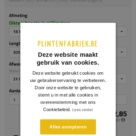
Afmeting
Dikte x hoogte in millimeters
18 X 90 MM
Lengte (mm)
3050
Deze website maakt
gebruik van cookies.
Afwerking
Materiaal: MDF brandvertragend
Deze website gebruikt cookies om
2X GEGROND
uw gebruikerservaring te verbeteren.
Door onze website te gebruiken,
Aantal stuks
stemt u in met alle cookies in
overeenstemming met ons
Cookiebeleid.
Lees verder
€ 12,85
per meter
Alles accepteren
Je hebt gekozen voor maatwerk, de verwachte