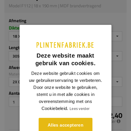
Model F112 | 18 x 190 mm | MDF brandvertragend
Afmeting
Dikte x hoogte in millimeters
18 X 190 MM
Lengte (mm)
Deze website maakt
3050
gebruik van cookies.
Afwerking
Deze website gebruikt cookies om
Materiaal: MDF brandvertragend
uw gebruikerservaring te verbeteren.
2X GEGROND
Door onze website te gebruiken,
Aantal stuks
stemt u in met alle cookies in
overeenstemming met ons
Cookiebeleid.
Lees verder
€ 22,40
per meter
Alles accepteren