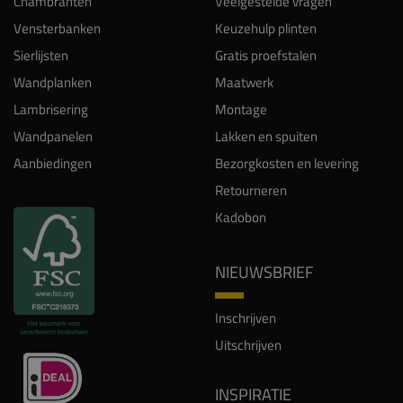
Chambranten
Veelgestelde vragen
Vensterbanken
Keuzehulp plinten
Sierlijsten
Gratis proefstalen
Wandplanken
Maatwerk
Lambrisering
Montage
Wandpanelen
Lakken en spuiten
Aanbiedingen
Bezorgkosten en levering
Retourneren
Kadobon
NIEUWSBRIEF
Inschrijven
Uitschrijven
INSPIRATIE