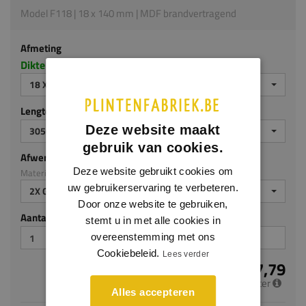
Model F118 | 18 x 140 mm | MDF brandvertragend
Afmeting
Dikte x hoogte in millimeters
18 X 140 MM
Lengte (mm)
Deze website maakt
3050
gebruik van cookies.
Afwerking
Deze website gebruikt cookies om
Materiaal: MDF brandvertragend
uw gebruikerservaring te verbeteren.
2X GEGROND
Door onze website te gebruiken,
Aantal stuks
stemt u in met alle cookies in
overeenstemming met ons
Cookiebeleid.
Lees verder
€ 17,79
per meter
Alles accepteren