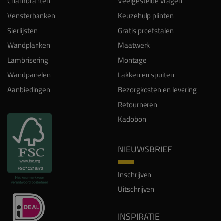
Chambranten
Veelgestelde vragen
Vensterbanken
Keuzehulp plinten
Sierlijsten
Gratis proefstalen
Wandplanken
Maatwerk
Lambrisering
Montage
Wandpanelen
Lakken en spuiten
Aanbiedingen
Bezorgkosten en levering
Retourneren
Kadobon
NIEUWSBRIEF
Inschrijven
Uitschrijven
INSPIRATIE