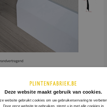
randvertragend
UCTINFORMATIE
SPECIFICATIES
eile plint heeft een afschuining van ongeveer 70 mm. Hierdoor
Deze website maakt gebruik van cookies.
de plint als het ware samen met de wand. De steile plint zorgt
en nette afwerking zonder erg op te vallen. De steile plint
ze website gebruikt cookies om uw gebruikerservaring te verbeter
et best tot zijn recht in een industrieel interieur.
Door onze website te gebruiken, stemt u in met alle cookies in