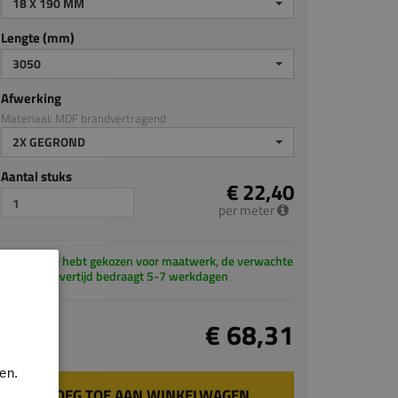
18 X 190 MM
Lengte (mm)
3050
Afwerking
Materiaal: MDF brandvertragend
2X GEGROND
Aantal stuks
€ 22,40
per meter
Je hebt gekozen voor maatwerk, de verwachte
levertijd bedraagt 5-7 werkdagen
Totaal
€ 68,31
incl. BTW
en.
VOEG TOE AAN WINKELWAGEN