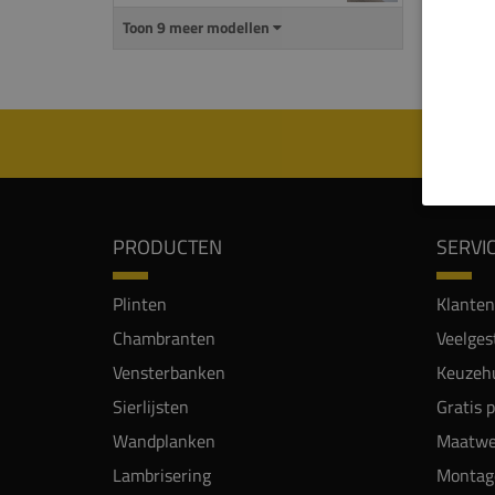
Toon 9 meer modellen
Alle p
meerde
PRODUCTEN
SERVI
Plinten
Klanten
Chambranten
Veelges
Vensterbanken
Keuzehu
Sierlijsten
Gratis 
Wandplanken
Maatwe
Lambrisering
Montag