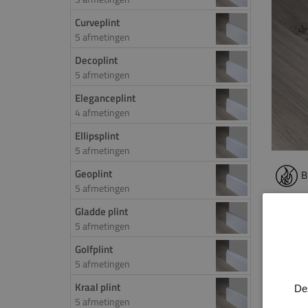
Curveplint
5 afmetingen
Decoplint
5 afmetingen
Eleganceplint
4 afmetingen
Ellipsplint
5 afmetingen
Geoplint
B
5 afmetingen
Gladde plint
PROD
5 afmetingen
De st
Golfplint
5 afmetingen
smelt 
voor e
Kraal plint
De
komt h
5 afmetingen