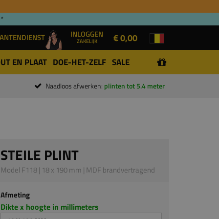
 *
INLOGGEN
€ 0,00
ANTENDIENST
ZAKELIJK
UT EN PLAAT
DOE-HET-ZELF
SALE
Naadloos afwerken:
plinten tot 5.4 meter
STEILE PLINT
Model F118 | 18 x 190 mm | MDF brandvertragend
Afmeting
Dikte x hoogte in millimeters