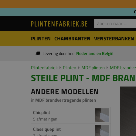
PLINTEN
CHAMBRANTEN
VENSTERBANKEN
Levering door heel
Nederland en België
Plintenfabriek
Plinten
MDF plinten
MDF brandver
STEILE PLINT - MDF BRA
ANDERE MODELLEN
in
MDF brandvertragende plinten
Chicplint
5 afmetingen
Classiqueplint
3 afmetingen