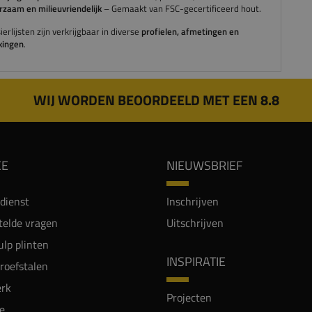
zaam en milieuvriendelijk
– Gemaakt van FSC-gecertificeerd hout.
erlijsten zijn verkrijgbaar in diverse
profielen, afmetingen en
kingen
.
WIJ WORDEN BEOORDEELD MET EEN 8.8
CE
NIEUWSBRIEF
dienst
Inschrijven
telde vragen
Uitschrijven
lp plinten
INSPIRATIE
proefstalen
rk
Projecten
e