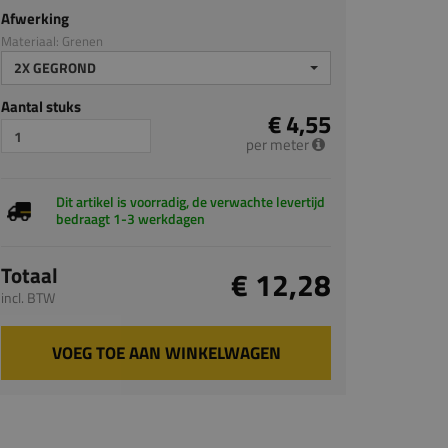
Afwerking
Materiaal: Grenen
2X GEGROND
Aantal stuks
€ 4,55
per meter
Dit artikel is voorradig, de verwachte levertijd
bedraagt 1-3 werkdagen
Totaal
€ 12,28
incl. BTW
VOEG TOE AAN WINKELWAGEN