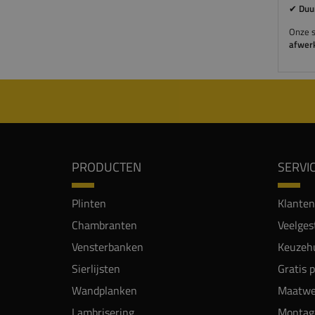
✔
Duur
Onze si
afwer
PRODUCTEN
SERVI
Plinten
Klanten
Chambranten
Veelges
Vensterbanken
Keuzehu
Sierlijsten
Gratis 
Wandplanken
Maatwe
Lambrisering
Montag