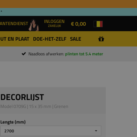
 *
INLOGGEN
€ 0,00
ANTENDIENST
ZAKELIJK
UT EN PLAAT
DOE-HET-ZELF
SALE
Naadloos afwerken:
plinten tot 5.4 meter
DECORLIJST
Model 0709G | 15 x 35 mm | Grenen
Lengte (mm)
2700